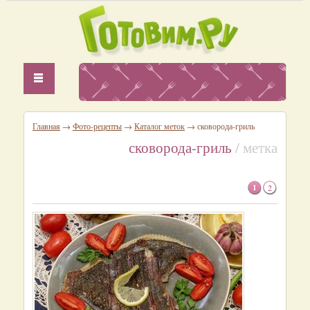
Главная
→
Фото-рецепты
→
Каталог меток
→ сковорода-гриль
сковорода-гриль
/ метка
1
2