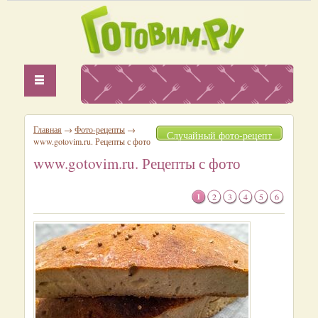
Главная
→
Фото-рецепты
→
Случайный фото-рецепт
www.gotovim.ru. Рецепты с фото
www.gotovim.ru. Рецепты с фото
1
2
3
4
5
6