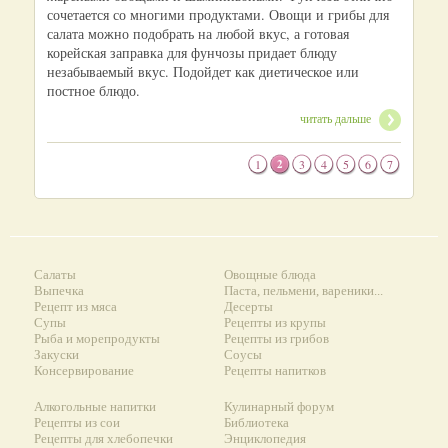
сочетается со многими продуктами. Овощи и грибы для
салата можно подобрать на любой вкус, а готовая
корейская заправка для фунчозы придает блюду
незабываемый вкус. Подойдет как диетическое или
постное блюдо.
читать дальше
1
2
3
4
5
6
7
Салаты
Овощные блюда
Выпечка
Паста, пельмени, вареники...
Рецепт из мяса
Десерты
Супы
Рецепты из крупы
Рыба и морепродукты
Рецепты из грибов
Закуски
Соусы
Консервирование
Рецепты напитков
Алкогольные напитки
Кулинарный форум
Рецепты из сои
Библиотека
Рецепты для хлебопечки
Энциклопедия