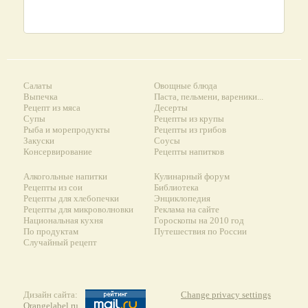
Салаты
Овощные блюда
Выпечка
Паста, пельмени, вареники...
Рецепт из мяса
Десерты
Супы
Рецепты из крупы
Рыба и морепродукты
Рецепты из грибов
Закуски
Соусы
Консервирование
Рецепты напитков
Алкогольные напитки
Кулинарный форум
Рецепты из сои
Библиотека
Рецепты для хлебопечки
Энциклопедия
Рецепты для микроволновки
Реклама на сайте
Национальная кухня
Гороскопы на 2010 год
По продуктам
Путешествия по России
Случайный рецепт
Дизайн сайта:
Change privacy settings
Orangelabel.ru