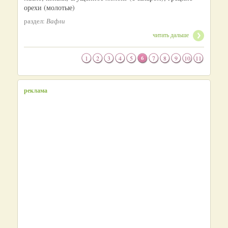
орехи (молотые)
раздел:
Вафли
читать дальше
1
2
3
4
5
6
7
8
9
10
11
реклама