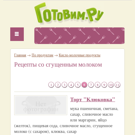
Главная
→
По продуктам
→
Кисло-молочные продукты
Рецепты со сгущенным молоком
1
2
3
4
5
6
7
8
9
10
11
Торт "Клюковка"
мука пшеничная, сметана,
сахар, сливочное масло
или маргарин, яйцо
(желток), пищевая сода, сливочное масло, сгущенное
молоко (с сахаром), клюква, сахар