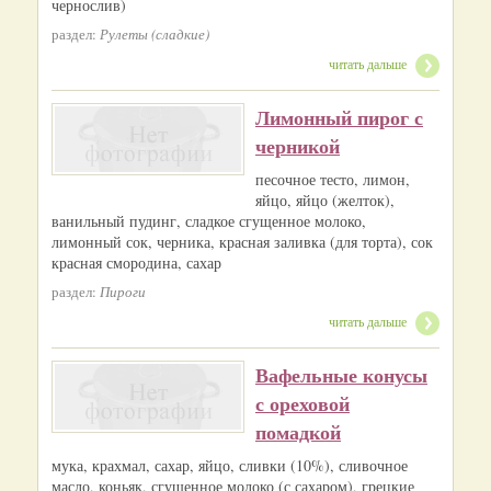
чернослив)
раздел:
Рулеты (сладкие)
читать дальше
Лимонный пирог с
черникой
песочное тесто, лимон,
яйцо, яйцо (желток),
ванильный пудинг, сладкое сгущенное молоко,
лимонный сок, черника, красная заливка (для торта), сок
красная смородина, сахар
раздел:
Пироги
читать дальше
Вафельные конусы
с ореховой
помадкой
мука, крахмал, сахар, яйцо, сливки (10%), сливочное
масло, коньяк, сгущенное молоко (с сахаром), грецкие