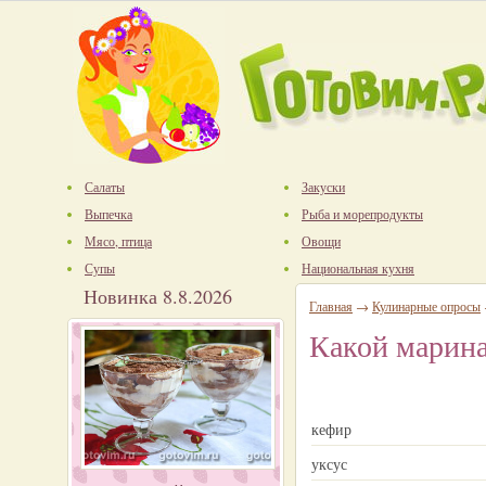
Салаты
Закуски
Выпечка
Рыба и морепродукты
Мясо, птица
Овощи
Супы
Национальная кухня
Новинка 8.8.2026
Главная
→
Кулинарные опросы
Какой марин
кефир
уксус