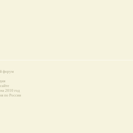
й форум
а
дия
 сайте
на 2010 год
ия по России