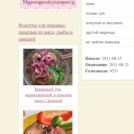
Мраморный тирамису
пиво
только лук
покупаю в магазине
Рецепты для пикника:
шашлык из мяса, рыбы и
другой маринад
овощей
не люблю шашлык
Начало:
2011-08-15
Окончание:
2011-08-21
Голосовало:
4231
Крымский лук,
маринованный в красном
вине с корицей