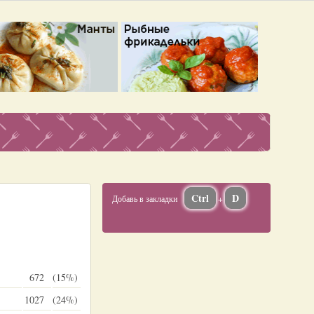
Ctrl
D
Добавь в закладки
+
672
(15%)
1027
(24%)