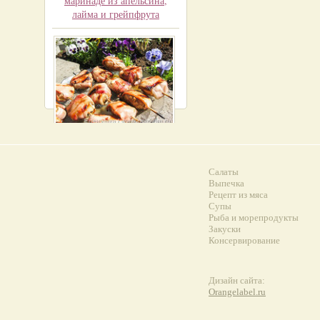
маринаде из апельсина,
лайма и грейпфрута
Шампиньоны с сыром (на
гриле)
Салаты
Выпечка
Рецепт из мяса
Супы
Рыба и морепродукты
Закуски
Консервирование
Дизайн сайта:
Orangelabel.ru