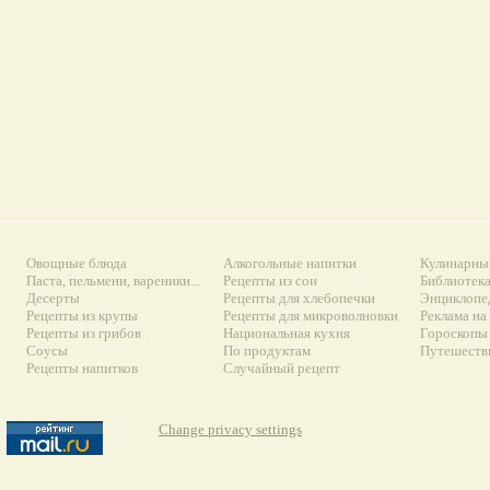
Овощные блюда
Алкогольные напитки
Кулинарны
Паста, пельмени, вареники...
Рецепты из сои
Библиотек
Десерты
Рецепты для хлебопечки
Энциклопе
Рецепты из крупы
Рецепты для микроволновки
Реклама на
Рецепты из грибов
Национальная кухня
Гороскопы 
Соусы
По продуктам
Путешеств
Рецепты напитков
Случайный рецепт
Change privacy settings