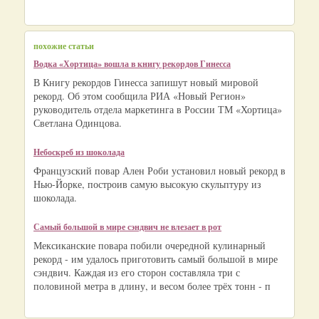
похожие статьи
Водка «Хортица» вошла в книгу рекордов Гинесса
В Книгу рекордов Гинесса запишут новый мировой
рекорд. Об этом сообщила РИА «Новый Регион»
руководитель отдела маркетинга в России ТМ «Хортица»
Светлана Одинцова.
Небоскреб из шоколада
Французский повар Ален Роби установил новый рекорд в
Нью-Йорке, построив самую высокую скульптуру из
шоколада.
Самый большой в мире сэндвич не влезает в рот
Мексиканские повара побили очередной кулинарный
рекорд - им удалось приготовить самый большой в мире
сэндвич. Каждая из его сторон составляла три с
половиной метра в длину, и весом более трёх тонн - п