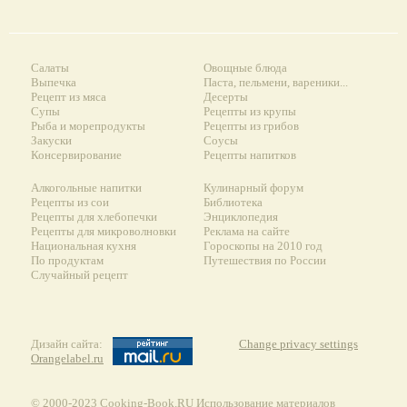
Салаты
Овощные блюда
Выпечка
Паста, пельмени, вареники...
Рецепт из мяса
Десерты
Супы
Рецепты из крупы
Рыба и морепродукты
Рецепты из грибов
Закуски
Соусы
Консервирование
Рецепты напитков
Алкогольные напитки
Кулинарный форум
Рецепты из сои
Библиотека
Рецепты для хлебопечки
Энциклопедия
Рецепты для микроволновки
Реклама на сайте
Национальная кухня
Гороскопы на 2010 год
По продуктам
Путешествия по России
Случайный рецепт
Дизайн сайта:
Change privacy settings
Orangelabel.ru
© 2000-2023 Сooking-Book.RU Использование материалов