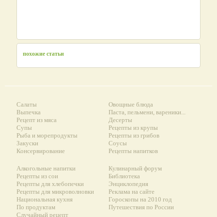
похожие статьи
Салаты
Овощные блюда
Выпечка
Паста, пельмени, вареники...
Рецепт из мяса
Десерты
Супы
Рецепты из крупы
Рыба и морепродукты
Рецепты из грибов
Закуски
Соусы
Консервирование
Рецепты напитков
Алкогольные напитки
Кулинарный форум
Рецепты из сои
Библиотека
Рецепты для хлебопечки
Энциклопедия
Рецепты для микроволновки
Реклама на сайте
Национальная кухня
Гороскопы на 2010 год
По продуктам
Путешествия по России
Случайный рецепт