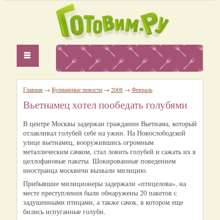
Главная
→
Кулинарные новости
→
2008
→
Февраль
Вьетнамец хотел пообедать голубями
В центре Москвы задержан гражданин Вьетнама, который
отлавливал голубей себе на ужин. На Новослободской
улице вьетнамец, вооружившись огромным
металлическим сачком, стал ловить голубей и сажать их в
целлофановые пакеты. Шокированные поведением
иностранца москвичи вызвали милицию.
Прибывшие милиционеры задержали «птицелова», на
месте преступления были обнаружены 20 пакетов с
задушенными птицами, а также сачок, в котором еще
бились испуганные голуби.