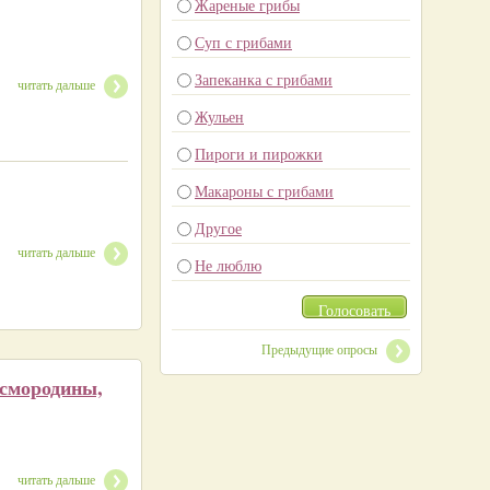
Жареные грибы
Суп с грибами
Запеканка с грибами
читать дальше
Жульен
Пироги и пирожки
Макароны с грибами
Другое
читать дальше
Не люблю
Голосовать
Предыдущие опросы
 смородины,
читать дальше