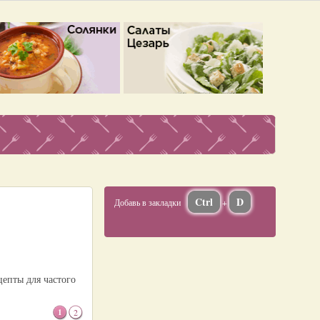
Ctrl
D
Добавь в закладки
+
цепты для частого
1
2