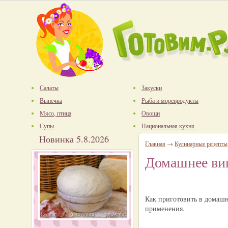
Салаты
Закуски
Выпечка
Рыба и морепродукты
Мясо, птица
Овощи
Супы
Национальная кухня
Новинка 5.8.2026
Главная
→
Кулинарные рецепты
Домашнее ви
Как приготовить в домашн
применения.