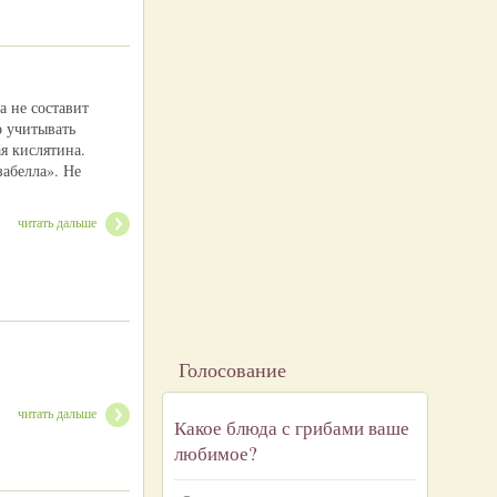
а не составит
о учитывать
я кислятина.
забелла». Не
читать дальше
Голосование
читать дальше
Какое блюда с грибами ваше
любимое?