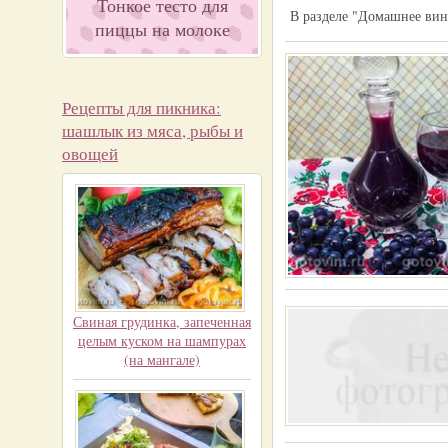
Тонкое тесто для
В разделе "Домашнее вин
пиццы на молоке
Рецепты для пикника:
шашлык из мяса, рыбы и
овощей
Свиная грудинка, запеченная
целым куском на шампурах
(на мангале)