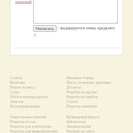
нажимай
- модерируется очень предвзято
:)
Салаты
Овощные блюда
Выпечка
Паста, пельмени, вареники...
Рецепт из мяса
Десерты
Супы
Рецепты из крупы
Рыба и морепродукты
Рецепты из грибов
Закуски
Соусы
Консервирование
Рецепты напитков
Алкогольные напитки
Кулинарный форум
Рецепты из сои
Библиотека
Рецепты для хлебопечки
Энциклопедия
Рецепты для микроволновки
Реклама на сайте