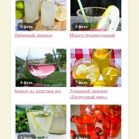
6 фото
5 фото
Имбирный лимонад
Мохито безалкогольный
6 фото
7 фото
Компот из лепестков роз
Домашний лимонад
«Цитрусовый микс»
7 фото
6 фото