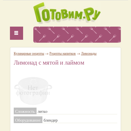
Кулинарные рецепты
→
Рецепты напитков
→
Лимонады
Лимонад с мятой и лаймом
Сложность:
легкo
Оборудование:
блендер