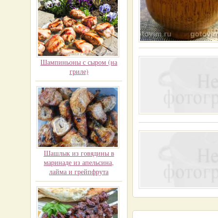
Шампиньоны с сыром (на
гриле)
Шашлык из говядины в
маринаде из апельсина,
лайма и грейпфрута