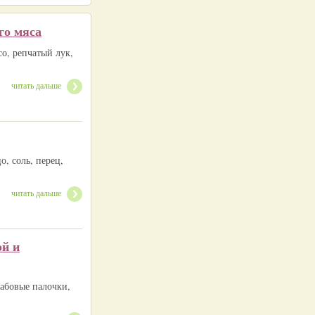
го мяса
со, репчатый лук,
читать дальше
о, соль, перец,
читать дальше
ой и
рабовые палочки,