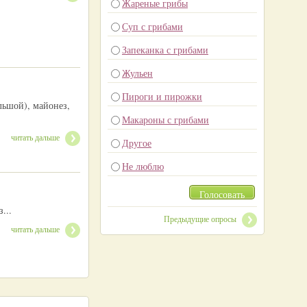
Жареные грибы
Суп с грибами
Запеканка с грибами
Жульен
Пироги и пирожки
льшой), майонез,
Макароны с грибами
читать дальше
Другое
Не люблю
Голосовать
...
Предыдущие опросы
читать дальше