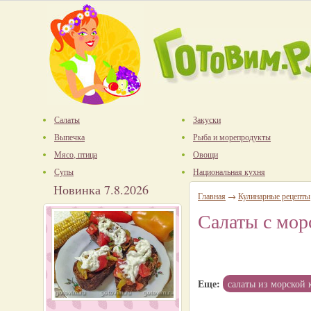
Салаты
Закуски
Выпечка
Рыба и морепродукты
Мясо, птица
Овощи
Супы
Национальная кухня
Новинка 7.8.2026
Главная
→
Кулинарные рецепты
Салаты с мор
Еще:
салаты из морской 