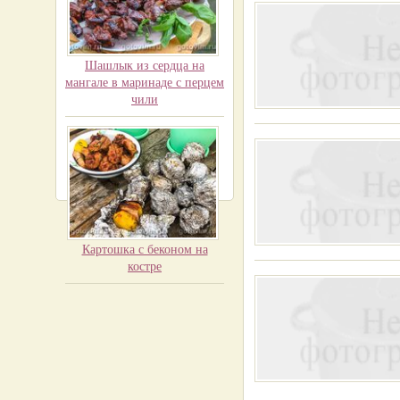
Шашлык из сердца на
мангале в маринаде с перцем
чили
Картошка с беконом на
костре