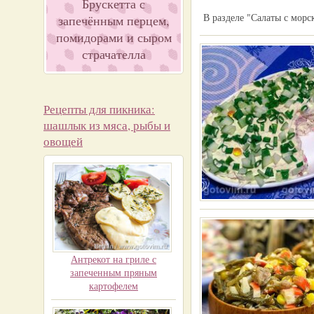
Брускетта с
В разделе "Салаты с мор
запечённым перцем,
помидорами и сыром
страчателла
Рецепты для пикника:
шашлык из мяса, рыбы и
овощей
Антрекот на гриле с
запеченным пряным
картофелем