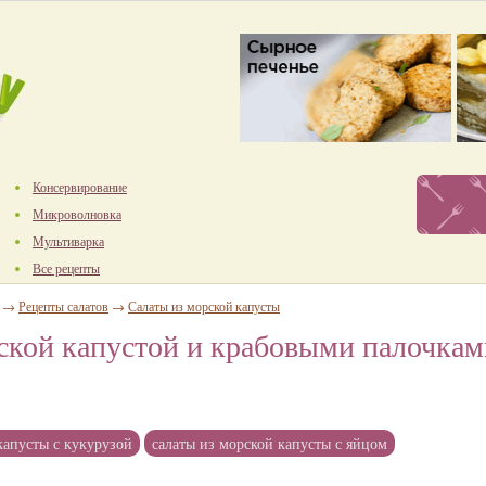
Консервирование
Микроволновка
Мультиварка
Все рецепты
→
Рецепты салатов
→
Салаты из морской капусты
ской капустой и крабовыми палочкам
капусты с кукурузой
салаты из морской капусты с яйцом