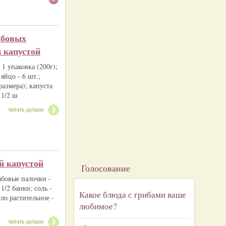
абовых
 капустой
1 упаковка (200г);
 яйцо - 6 шт.;
размера); капуста
 1/2 ш
читать дальше
й капустой
Голосование
абовые палочки -
1/2 банки; соль -
Какое блюда с грибами ваше
ло растительное -
любимое?
читать дальше