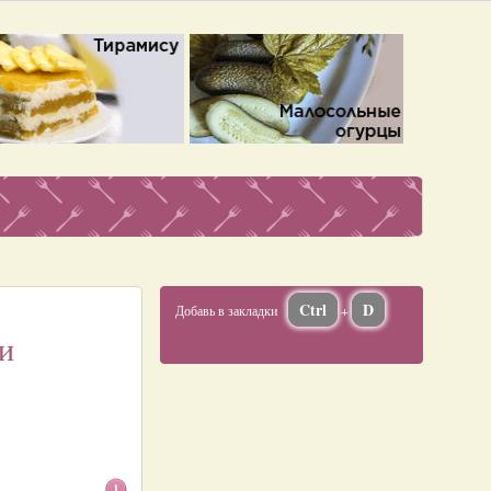
Ctrl
D
Добавь в закладки
+
и
1