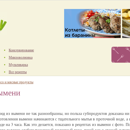
Консервирование
Микроволновка
Мультиварка
Все рецепты
со и мясные продукты
вымени
юд из вымени не так разнообразны, но польза субпродуктов доказана н
отовления вымени начинаются с тщательного мытья в проточной воде, а 
де на 3 часа. Как это делается, показано в рецептах из вымени с фото. По
еного вымени слабовыраженный молочный вкус, такой как у свежей сыво