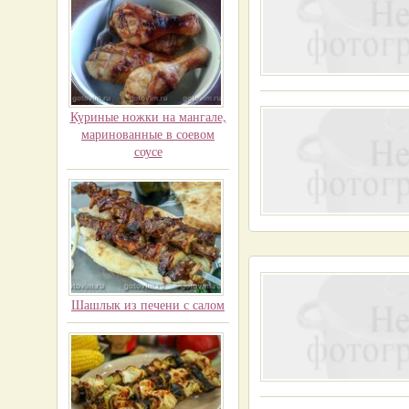
Куриные ножки на мангале,
маринованные в соевом
соусе
Шашлык из печени с салом