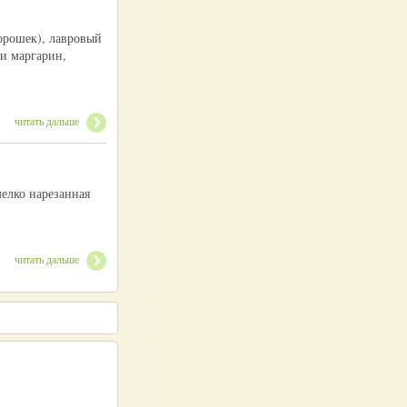
горошек), лавровый
ли маргарин,
читать дальше
мелко нарезанная
читать дальше