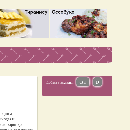
Ctrl
D
Добавь в закладки
+
и одним
иногда и
сле варят до
ротки из домашнего