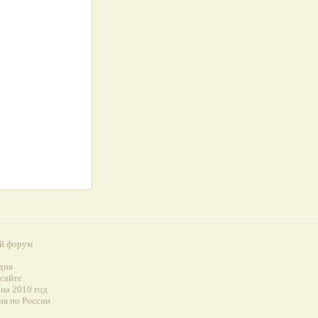
й форум
а
дия
 сайте
на 2010 год
ия по России