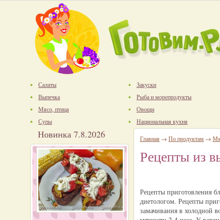
Салаты
Закуски
Выпечка
Рыба и морепродукты
Мясо, птица
Овощи
Супы
Национальная кухня
Новинка 7.8.2026
Главная
→
По продуктам
→
Мя
Рецепты из 
Рецепты приготовления бл
диетологом. Рецепты приг
замачивания в холодной во
мягкости 2-4 часа. У вар