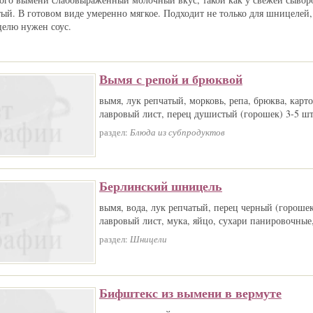
тый. В готовом виде умеренно мягкое. Подходит не только для шницелей,
целю нужен соус.
Вымя с репой и брюквой
вымя, лук репчатый, морковь, репа, брюква, карто
лавровый лист, перец душистый (горошек) 3-5 шт.
раздел:
Блюда из субпродуктов
Берлинский шницель
вымя, водa, лук репчатый, перец черный (горошек
лавровый лист, мукa, яйцо, сухари панировочные,
раздел:
Шницели
Бифштекс из вымени в вермуте