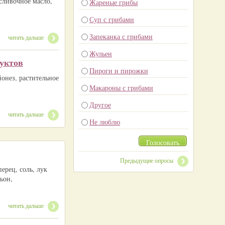
сливочное масло,
Жареные грибы
Суп с грибами
Запеканка с грибами
читать дальше
Жульен
дуктов
Пироги и пирожки
йонез, растительное
Макароны с грибами
Другое
читать дальше
Не люблю
Голосовать
Предыдущие опросы
перец, соль, лук
ьон,
читать дальше