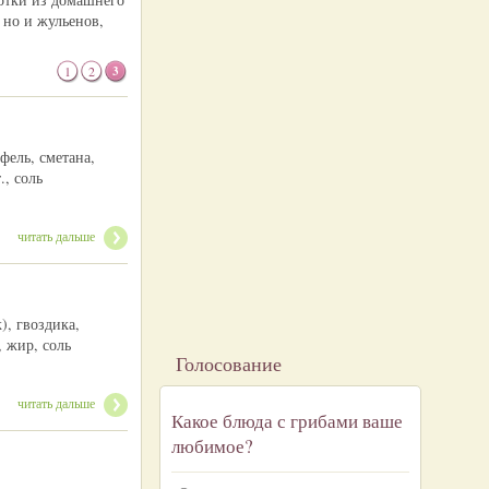
 но и жульенов,
1
2
3
фель, сметана,
, соль
читать дальше
), гвоздика,
 жир, соль
Голосование
читать дальше
Какое блюда с грибами ваше
любимое?