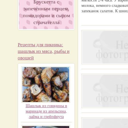
Брускетта с
молока, немного сладкова
запечённым перцем,
запеканок салатов. К шни
помидорами и сыром
страчателла
Рецепты для пикника:
шашлык из мяса, рыбы и
овощей
Шашлык из говядины в
маринаде из апельсина,
лайма и грейпфрута