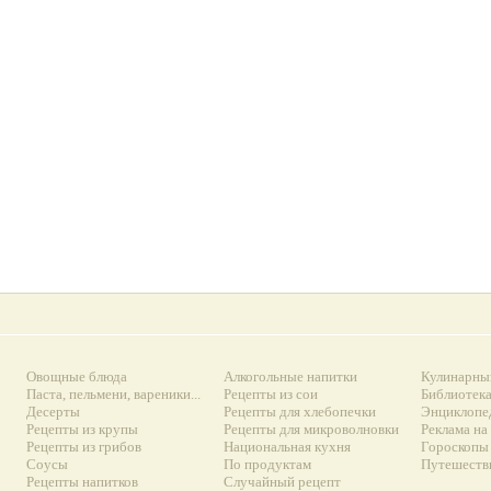
Овощные блюда
Алкогольные напитки
Кулинарны
Паста, пельмени, вареники...
Рецепты из сои
Библиотек
Десерты
Рецепты для хлебопечки
Энциклопе
Рецепты из крупы
Рецепты для микроволновки
Реклама на
Рецепты из грибов
Национальная кухня
Гороскопы 
Соусы
По продуктам
Путешеств
Рецепты напитков
Случайный рецепт