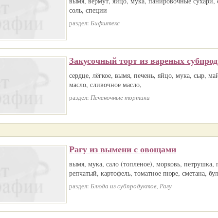
вымя, вермут, яйцо, мука, панировочные сухари, 
соль, специи
раздел:
Бифштекс
Закусочный торт из вареных субпро
сердце, лёгкое, вымя, печень, яйцо, мука, сыр, ма
масло, сливочное масло,
раздел:
Печеночные тортики
Рагу из вымени с овощами
вымя, мука, сало (топленое), морковь, петрушка, 
репчатый, картофель, томатное пюре, сметана, бул
раздел:
Блюда из субпродуктов, Рагу