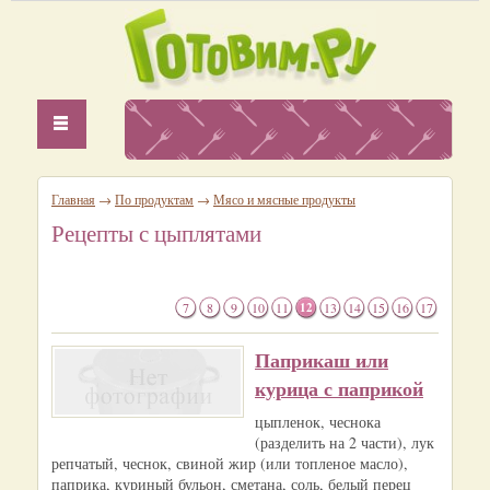
Главная
→
По продуктам
→
Мясо и мясные продукты
Рецепты с цыплятами
7
8
9
10
11
12
13
14
15
16
17
Паприкаш или
курица с паприкой
цыпленок, чеснока
(разделить на 2 части), лук
репчатый, чеснок, свиной жир (или топленое масло),
паприка, куриный бульон, сметана, соль, белый перец