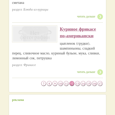
сметана
раздел:
Блюда из курицы
читать дальше
Куриное фрикасе
по-американски
цыпленок (грудки),
шампиньоны, сладкий
перец, сливочное масло, куриный бульон, мука, сливки,
лимонный сок, петрушка
раздел:
Фрикасе
читать дальше
7
8
9
10
11
12
13
14
15
16
17
реклама