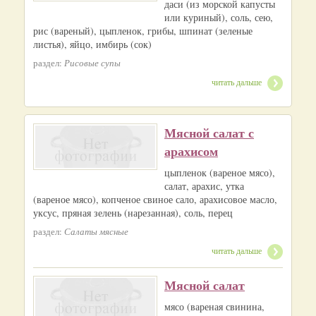
даси (из морской капусты
или куриный), соль, сею,
рис (вареный), цыпленок, грибы, шпинат (зеленые
листья), яйцо, имбирь (сок)
раздел:
Рисовые супы
читать дальше
Мясной салат с
арахисом
цыпленок (вареное мясо),
салат, арахис, утка
(вареное мясо), копченое свиное сало, арахисовое масло,
уксус, пряная зелень (нарезанная), соль, перец
раздел:
Салаты мясные
читать дальше
Мясной салат
мясо (вареная свинина,