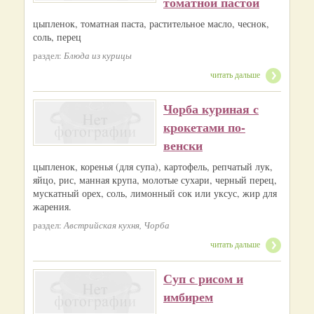
томатной пастой
цыпленок, томатная паста, растительное масло, чеснок,
соль, перец
раздел:
Блюда из курицы
читать дальше
Чорба куриная с
крокетами по-
венски
цыпленок, коренья (для супа), картофель, репчатый лук,
яйцо, рис, манная крупа, молотые сухари, черный перец,
мускатный орех, соль, лимонный сок или уксус, жир для
жарения.
раздел:
Австрийская кухня, Чорба
читать дальше
Суп с рисом и
имбирем