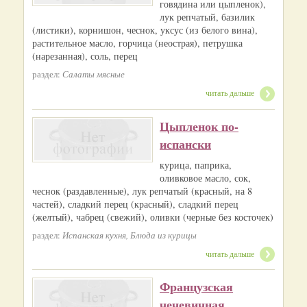
говядина или цыпленок),
лук репчатый, базилик
(листики), корнишон, чеснок, уксус (из белого вина),
растительное масло, горчица (неострая), петрушка
(нарезанная), соль, перец
раздел:
Салаты мясные
читать дальше
Цыпленок по-
испански
курица, паприка,
оливковое масло, сок,
чеснок (раздавленные), лук репчатый (красный, на 8
частей), сладкий перец (красный), сладкий перец
(желтый), чабрец (свежий), оливки (черные без косточек)
раздел:
Испанская кухня, Блюда из курицы
читать дальше
Французская
чечевичная