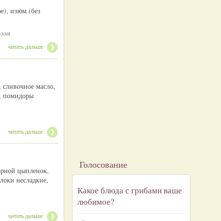
е), изюм (без
ухня
читать дальше
, сливочное масло,
а, помидоры
читать дальше
Голосование
варной цыпленок,
блоки несладкие,
Какое блюда с грибами ваше
любимое?
читать дальше