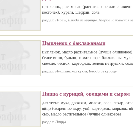
цыпленок, рис, масло (растительное или сливочно
косточек), курага, шафран, соль
раздел:
Пловы, Блюда из курицы, Азербайджанская к
Цыпленок с баклажанами
цыпленок, масло растительное (лучше оливковое)
белое вино, бульон, томат-пюре, баклажаны, мук
свежие, чеснок, картофель, зелень петрушки, соль
раздел:
Итальянская кухня, Блюда из курицы
Пицца с курицей, овощами и сыром
для теста: мука, дрожжи, молоко, соль, сахар, от
яйцо (сваренное вкрутую), картофель, морковь, я
сыр, масло растительное (лучше оливковое)
раздел:
Пицца