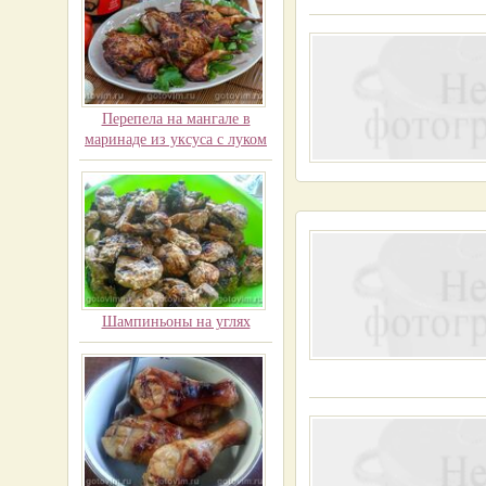
Перепела на мангале в
маринаде из уксуса с луком
Шампиньоны на углях