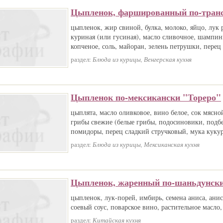
Цыпленок, фаршированный по-тран
цыпленок, жир свиной, булка, молоко, яйцо, лук 
куриная (или гусиная), масло сливочное, шампин
копченое, соль, майоран, зелень петрушки, пере
раздел:
Блюда из курицы, Венгерская кухня
Цыпленок по-мексикански "Тореро"
цыплята, масло оливковое, вино белое, сок мясно
грибы свежие (белые грибы, подосиновики, подб
помидоры, перец сладкий стручковый, мука куку
раздел:
Блюда из курицы, Мексиканская кухня
Цыпленок, жаренный по-шаньдунск
цыпленок, лук-порей, имбирь, семена аниса, анис
соевый соус, поварское вино, растительное масло,
раздел:
Китайская кухня