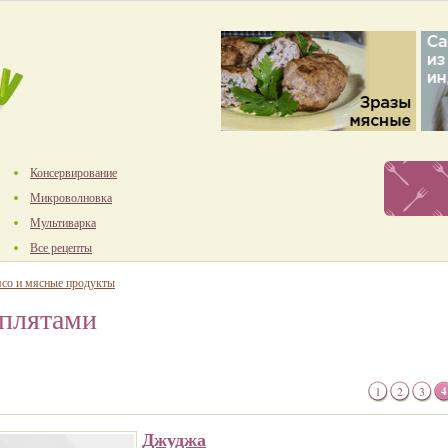
Консервирование
Микроволновка
Мультиварка
Все рецепты
со и мясные продукты
ыплятами
1
2
3
4
Джуджа