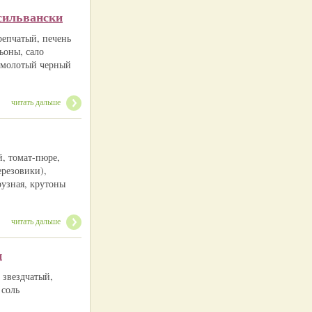
сильвански
репчатый, печень
ьоны, сало
ц молотый черный
читать дальше
й, томат-пюре,
ерезовики),
рузная, крутоны
читать дальше
и
 звездчатый,
 соль