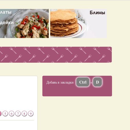
Ctrl
D
Добавь в закладки
+
5
6
7
8
9