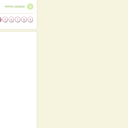
читать дальше
5
6
7
8
9