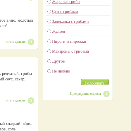
Жареные грибы
Суп с грибами
овое вино, молотый
Запеканка с грибами
хлеб
Жульен
Пироги и пирожки
читать дальше
Макароны с грибами
Другое
Не люблю
к репчатый, грибы
й соус, сахар,
Голосовать
Предыдущие опросы
читать дальше
ный сладкий, яйцо,
вое, соль