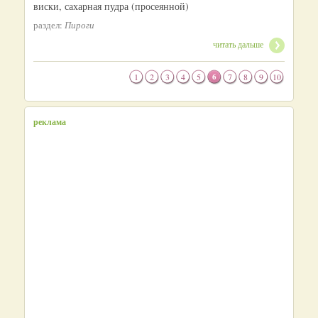
виски, сахарная пудра (просеянной)
раздел:
Пироги
читать дальше
1
2
3
4
5
6
7
8
9
10
реклама