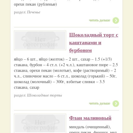
орехи пекан (рубленые)
раздел:
Печенье
читать дальше
Шоколадный торт с
каштанами и
бурбоном
яйцо – 6 шт., яйцо (желток) – 2 шт., сахар – 1.5 (+1/3)
стакана, бурбон – 4 ст.л. (+2 ч.л.), каштановое пюре – 2.5
стакана, орехи пекан (молотые), кофе (растворимый) – 2
ч.л., сливочное масло – 6 ст.л., шоколад (горький) – 50г,
шоколад (молочный) – 300г, взбитые сливки – 3.5
стакана, сахар
раздел:
Шоколадные торты
читать дальше
Флан малиновый
миндаль (очищенный),
орехи пекан, финики, мед,