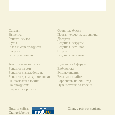
Салаты
Овощные блюда
Выпечка
Паста, пельмени, вареники...
Рецепт из мяса
Десерты
Супы
Рецепты из крупы
Рыба и морепродукты
Рецепты из грибов
Закуски
Соусы
Консервирование
Рецепты напитков
Алкогольные напитки
Кулинарный форум
Рецепты из сои
Библиотека
Рецепты для хлебопечки
Энциклопедия
Рецепты для микроволновки
Реклама на сайте
Национальная кухня
Гороскопы на 2010 год
По продуктам
Путешествия по России
Случайный рецепт
Дизайн сайта:
Change privacy settings
Orangelabel.ru