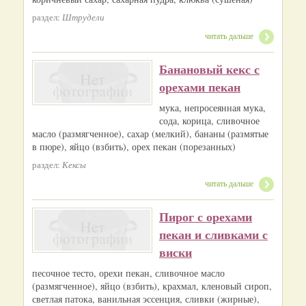
раздел:
Штрудели
читать дальше
Банановый кекс с
орехами пекан
мука, непросеянная мука,
сода, корица, сливочное
масло (размягченное), сахар (мелкий), бананы (размятые
в пюре), яйцо (взбить), орех пекан (порезанных)
раздел:
Кексы
читать дальше
Пирог с орехами
пекан и сливками с
виски
песочное тесто, орехи пекан, сливочное масло
(размягченное), яйцо (взбить), крахмал, кленовый сироп,
светлая патока, ванильная эссенция, сливки (жирные),