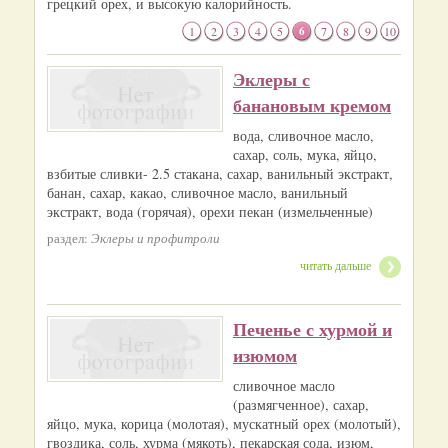
грецкий орех, и высокую калорийность.
1
2
3
4
5
6
7
8
9
10
Эклеры с
банановым кремом
вода, сливочное масло,
сахар, соль, мука, яйцо,
взбитые сливки- 2.5 стакана, сахар, ванильный экстракт,
банан, сахар, какао, сливочное масло, ванильный
экстракт, вода (горячая), орехи пекан (измельченные)
раздел:
Эклеры и профитроли
читать дальше
Печенье с хурмой и
изюмом
сливочное масло
(размягченное), сахар,
яйцо, мука, корица (молотая), мускатный орех (молотый),
гвоздика, соль, хурма (мякоть), пекарская сода, изюм,