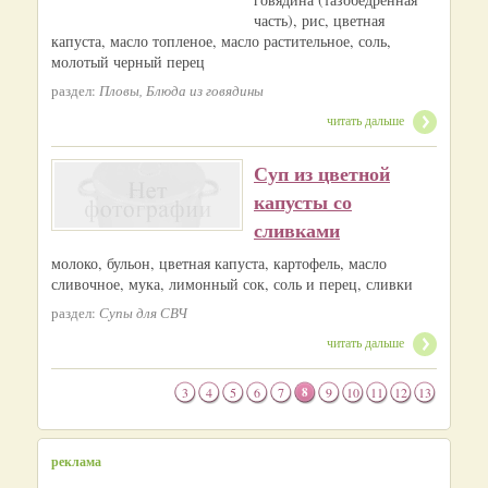
часть), рис, цветная
капуста, масло топленое, масло растительное, соль,
молотый черный перец
раздел:
Пловы, Блюда из говядины
читать дальше
Суп из цветной
капусты со
сливками
молоко, бульон, цветная капуста, картофель, масло
сливочное, мука, лимонный сок, соль и перец, сливки
раздел:
Супы для СВЧ
читать дальше
3
4
5
6
7
8
9
10
11
12
13
реклама