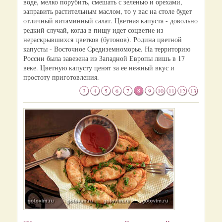
воде, мелко порубить, смешать с зеленью и орехами,
заправить растительным маслом, то у вас на столе будет
отличный витаминный салат. Цветная капуста - довольно
редкий случай, когда в пищу идет соцветие из
нераскрывшихся цветков (бутонов). Родина цветной
капусты - Восточное Средиземноморье. На территорию
России была завезена из Западной Европы лишь в 17
веке. Цветную капусту ценят за ее нежный вкус и
простоту приготовления.
3
4
5
6
7
8
9
10
11
12
13