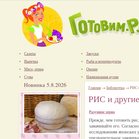
Салаты
Закуски
Выпечка
Рыба и морепродукты
Мясо, птица
Овощи
Супы
Национальная кухня
Новинка 5.8.2026
Главная
→
Библиотека
→ РИС и
РИС и други
Разумное зерно
Прежде, чем готовить рис,
замачивайте его. Согласно
исследованиям японских 
предварительное замачив