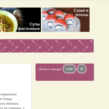
Ctrl
D
Добавь в закладки
+
остраненное
ое блюдо.
уся мнению,
то не гарниры, а