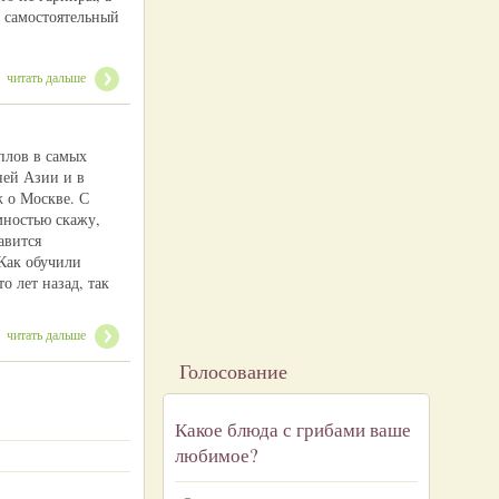
 самостоятельный
читать дальше
плов в самых
ней Азии и в
ж о Москве. С
ностью скажу,
авится
Как обучили
о лет назад, так
читать дальше
Голосование
Какое блюда с грибами ваше
любимое?