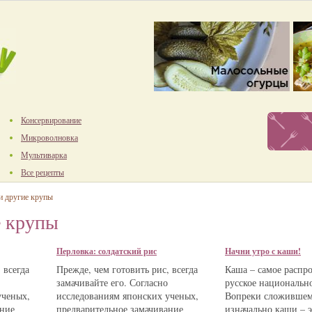
Консервирование
Микроволновка
Мультиварка
Все рецепты
 другие крупы
е крупы
Перловка: солдатский рис
Начни утро с каши!
 всегда
Прежде, чем готовить рис, всегда
Каша – самое распр
замачивайте его. Согласно
русское национальн
ученых,
исследованиям японских ученых,
Вопреки сложившем
ание
предварительное замачивание
изначально каши – э