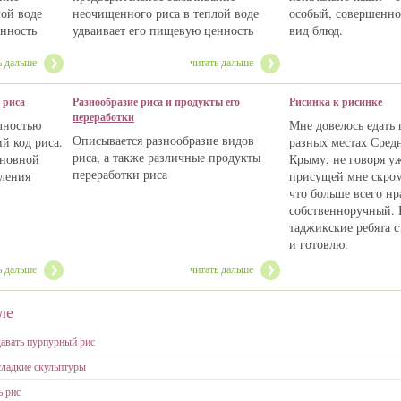
лой воде
неочищенного риса в теплой воде
особый, совершенно
енность
удваивает его пищевую ценность
вид блюд.
ь дальше
читать дальше
 риса
Разнообразие риса и продукты его
Рисинка к рисинке
переработки
лностью
Мне довелось едать 
Описывается разнообразие видов
й код риса.
разных местах Сред
риса, а также различные продукты
основной
Крыму, не говоря у
переработки риса
ления
присущей мне скром
что больше всего нр
собственноручный. 
таджикские ребята ст
и готовлю.
ь дальше
читать дальше
ле
давать пурпурный рис
сладкие скульптуры
ь рис