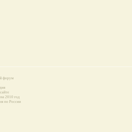
й форум
а
дия
 сайте
на 2010 год
ия по России