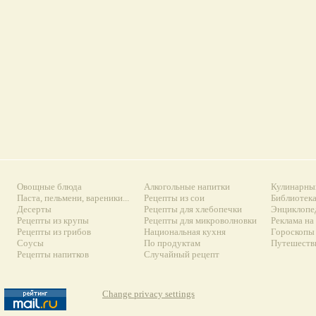
Овощные блюда
Алкогольные напитки
Кулинарны
Паста, пельмени, вареники...
Рецепты из сои
Библиотек
Десерты
Рецепты для хлебопечки
Энциклопе
Рецепты из крупы
Рецепты для микроволновки
Реклама на
Рецепты из грибов
Национальная кухня
Гороскопы 
Соусы
По продуктам
Путешеств
Рецепты напитков
Случайный рецепт
Change privacy settings