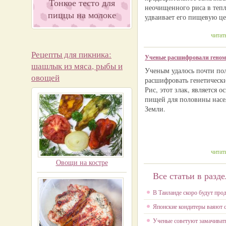
Тонкое тесто для
неочищенного риса в теп
пиццы на молоке
удваивает его пищевую ц
читат
Рецепты для пикника:
Ученые расшифровали геном
шашлык из мяса, рыбы и
Ученым удалось почти по
овощей
расшифровать генетически
Рис, этот злак, является 
пищей для половины насе
Земли.
читат
Овощи на костре
Все статьи в разде
В Таиланде скоро будут про
Японские кондитеры ваяют 
Ученые советуют замачиват