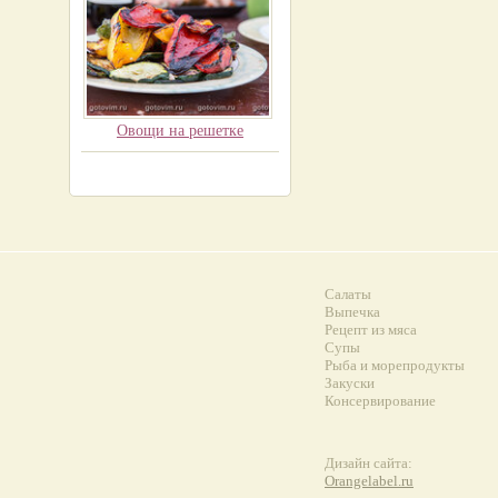
Овощи на решетке
Салаты
Выпечка
Рецепт из мяса
Супы
Рыба и морепродукты
Закуски
Консервирование
Дизайн сайта:
Orangelabel.ru