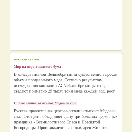
похожие статьи
Мир на пороге медового бума
В консервативной Великобритании существенно выросли
объемы продаваемого меда. Согласно результатам
исследования компании ACNielsen, британцы теперь
съедают примерно 25 тысяч тонн меда каждый год, рост
Православные отмечают Медовый спас
Русская православная церковь сегодня отмечает Медовый
спас. Этот день объединяет сразу три больших церковных
праздника - Всемилостивого Спаса и Пресвятой
Богородицы, Происхождения честных древ Животво