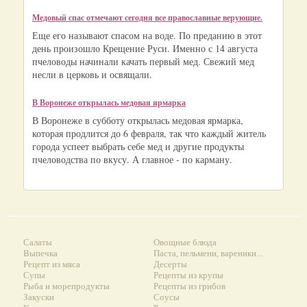
Медовый спас отмечают сегодня все православные верующие.
Еще его называют спасом на воде. По преданию в этот
день произошло Крещение Руси. Именно с 14 августа
пчеловоды начинали качать первый мед. Свежий мед
несли в церковь и освящали.
В Воронеже открылась медовая ярмарка
В Воронеже в субботу открылась медовая ярмарка,
которая продлится до 6 февраля, так что каждый житель
города успеет выбрать себе мед и другие продукты
пчеловодства по вкусу. А главное - по карману.
Салаты
Овощные блюда
Выпечка
Паста, пельмени, вареники...
Рецепт из мяса
Десерты
Супы
Рецепты из крупы
Рыба и морепродукты
Рецепты из грибов
Закуски
Соусы