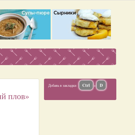
Ctrl
D
Добавь в закладки
+
ый плов»