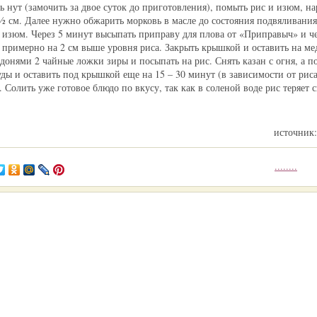
 нут (замочить за двое суток до приготовления), помыть рис и изюм, на
 см. Далее нужно обжарить морковь в масле до состояния подвяливания,
 изюм. Через 5 минут высыпать приправу для плова от «Приправыч» и ч
ы примерно на 2 см выше уровня риса. Закрыть крышкой и оставить на ме
донями 2 чайные ложки зиры и посыпать на рис. Снять казан с огня, а п
уды и оставить под крышкой еще на 15 – 30 минут (в зависимости от рис
 Солить уже готовое блюдо по вкусу, так как в соленой воде рис теряет 
источник
........