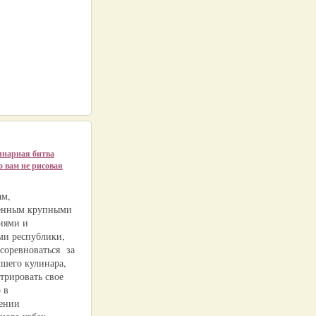
инарная битва
о вам не рисовая
ам,
ленным крупными
иями и
ми республики,
 соревноваться за
чшего кулинара,
трировать свое
 в
ении