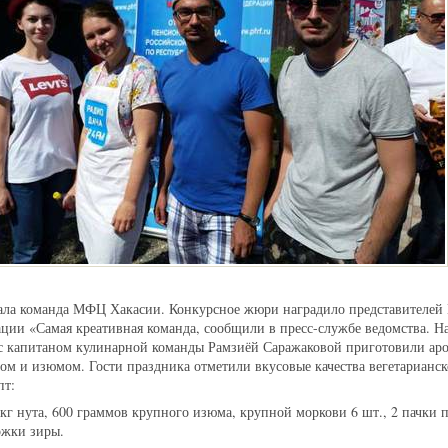
тала команда МФЦ Хакасии. Конкурсное жюри наградило представителей
ии «Самая креативная команда, сообщили в пресс-службе ведомства. На
 с капитаном кулинарной команды Рамзиёй Саражаковой приготовили ар
том и изюмом. Гости праздника отметили вкусовые качества вегетарианск
пт:
 кг нута, 600 граммов крупного изюма, крупной моркови 6 шт., 2 пачки 
ожки зиры.