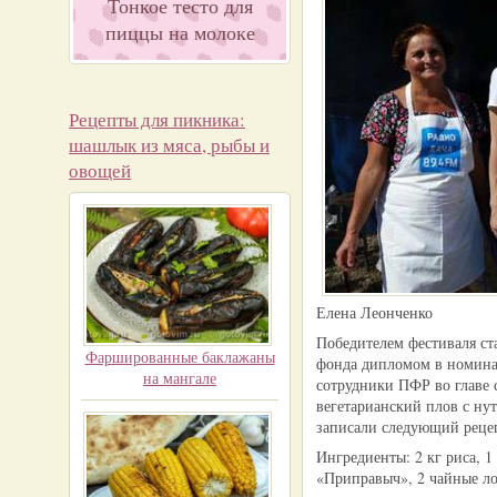
Тонкое тесто для
пиццы на молоке
Рецепты для пикника:
шашлык из мяса, рыбы и
овощей
Елена Леонченко
Победителем фестиваля с
Фаршированные баклажаны
фонда дипломом в номинац
на мангале
сотрудники ПФР во главе
вегетарианский плов с ну
записали следующий реце
Ингредиенты: 2 кг риса, 1
«Приправыч», 2 чайные л