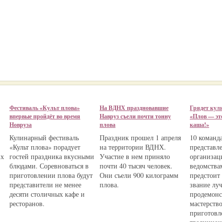
Фестиваль «Культ плова»
На ВДНХ праздновавшие
Грядет кул
впервые пройдёт во время
Навруз съели почти тонну
«Плов — эт
Новруза
плова
каша!»
Кулинарный фестиваль
Праздник прошел 1 апреля
10 команд
«Культ плова» порадует
на территории ВДНХ.
представ
их
гостей праздника вкусными
Участие в нем приняло
организац
блюдами. Соревноваться в
почти 40 тысяч человек.
ведомства
приготовлении плова будут
Они съели 900 килограмм
предстоит
представители не менее
плова.
звание лу
десяти столичных кафе и
продемонс
ресторанов.
мастерство
приготовл