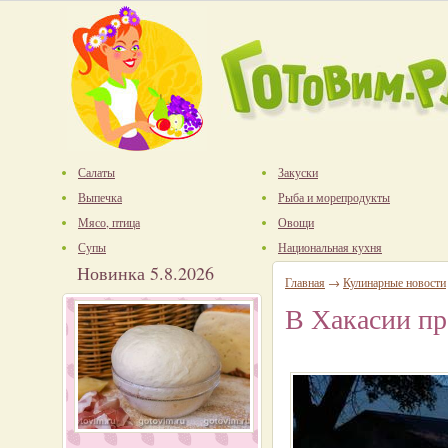
Салаты
Закуски
Выпечка
Рыба и морепродукты
Мясо, птица
Овощи
Супы
Национальная кухня
Новинка 5.8.2026
Главная
→
Кулинарные новости
В Хакасии п