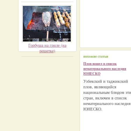
Горбуша на гриле (на
решетке)
похожие статьи
Плов вошел в список
нематериального наследия
ЮНЕСКО
Узбекский и таджикский
плов, являющийся
национальным блюдом эт
стран, включен в список
нематериального наследия
ЮНЕСКО.