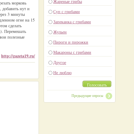
Жареные грибы
резать морковь
 добавить нут и
Суп с грибами
ерез 3 минуты
дленном огне на 15
Запеканка с грибами
отом сделать
а). Перемешать
Жульен
свои полезные
Пироги и пирожки
Макароны с грибами
http://gazeta19.ru/
:
Другое
Не люблю
Голосовать
Предыдущие опросы