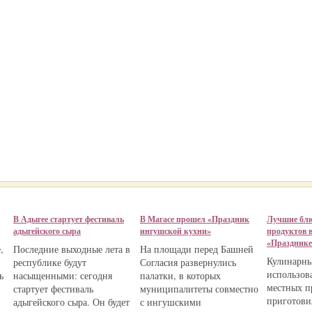
В Адыгее стартует фестиваль
В Магасе прошел «Праздник
Лучшие блю
адыгейского сыра
ингушской кухни»
продуктов 
«Празднике
,
Последние выходные лета в
На площади перед Башней
Кулинарны
республике будут
Согласия развернулись
использов
ь
насыщенными: сегодня
палатки, в которых
местных п
стартует фестиваль
муниципалитеты совместно
приготови
адыгейского сыра. Он будет
с ингушскими