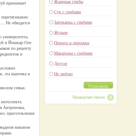
Жареные грибы
нтуй принимает
Суп с грибами
, перетягивание
Запеканка с грибами
ом… Не обходится
Жульен
о университета,
уй в Йошкар-Оле
Пироги и пирожки
маков по рецепту
Макароны с грибами
гредиентов и
Другое
дословно
и, эта выпечка и
Не люблю
Голосовать
мволом семьи,
Предыдущие опросы
 интеллекта.
ия Антроповы,
цесс приготовления
омадном кованом
терами.