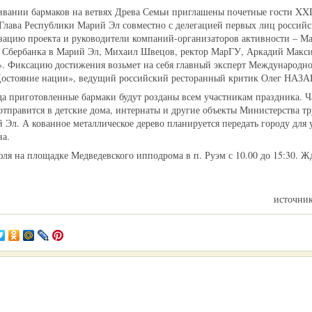
ивании бармаков на ветвях Древа Семьи приглашены почетные гости XX
Глава Республики Марий Эл совместно с делегацией первых лиц российс
изацию проекта и руководители компаний-организаторов активности – Ма
Сбербанка в Марий Эл, Михаил Швецов, ректор МарГУ, Аркадий Макси
 Фиксацию достижения возьмет на себя главный эксперт Международно
Достояние нации», ведущий российский ресторанный критик Олег НАЗ
да приготовленные бармаки будут розданы всем участникам праздника. Ч
отправится в детские дома, интернаты и другие объекты Министерства тр
Эл. А кованное металлическое дерево планируется передать городу для 
на.
ля на площадке Медведевского ипподрома в п. Руэм с 10.00 до 15:30. Ж
источни