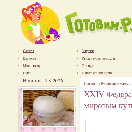
Салаты
Закуски
Выпечка
Рыба и морепродукты
Мясо, птица
Овощи
Супы
Национальная кухня
Новинка 5.8.2026
Главная
→
Кулинарные новости
XXIV Федера
мировым кул