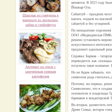
меняется. В 2023 году бы
Йошкар-Ола.
Сабантуй – праздник весел
Шашлык из говядины в
каната, подъем на высокий
маринаде из апельсина,
сабантуй и без угощений.
лайма и грейпфрута
По инициативе отделения 
ООО «Медведевская ПМК» 
решено установить миров
искусственного интеллект
предложит идеальный реце
Справка: Бармак – татарск
переводится, как «пальцы
получила такое название. 
Антрекот на гриле с
запеченным пряным
Но не будем забывать, чт
картофелем
символом рода считалось д
Поэтому, во-первых, реше
Символично, что в создан
основатели и владельцы Т
бармаков в кондитерской Т
Во-вторых, разместить пе
Древе Семьи, которое спе