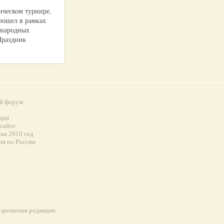
ическом турнире,
рошел в рамках
 народных
Праздник
й форум
а
дия
 сайте
на 2010 год
ия по России
разрешения редакции