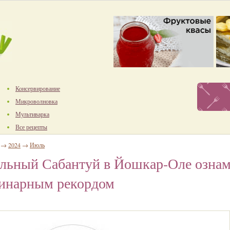
Консервирование
Микроволновка
Мультиварка
Все рецепты
→
2024
→
Июль
льный Сабантуй в Йошкар-Оле ознам
инарным рекордом