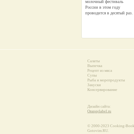
молочный фестиваль
России в этом году
проводится в десятый раз.
Салаты
Выпечка
Рецепт из мяса
Супы
Рыба и морепродукты
Закуски
Консервирование
Дизайн сайта:
Orangelabel.ru
© 2000-2023 Сooking-Book.
Gotovim.RU.