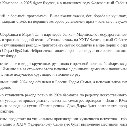
ло Кемерово, в 2025 будет Якутск, а в нынешнем году Федеральный Саба
ый, с большой программой. В нее входят скачки, бег, борьба на кушаках
 гладкий столб, на вершине которого установлен приз – клетка с петух
Сбербанка в Марий Эл и партнеров банка – Марийского государственног
и трактира родной кухни «Теплая речка» на XXIV Федеральный Сабант
ой кулинарный рекорд – приготовить самую большую в мире порцию бар
а Сбера GigaChat. Нейросетевая модель проанализирует все сочетания ин
пт блюда.
ое печенье в виде скрученных рулетиков с ореховой начинкой. «Бармак» 
». Именно из-за схожести этого печенья с длинными дамскими пальчикам
Печенье получается хрустящее и тающее во рту.
о нынешний 2024 год объявлен в России Годом Семьи, а испокон веков си
ерево.
но установить рекорд ровно из 2024 бармаков по рецепту искусственного
ии угощения примет участие известная семья рестораторов – Иван и Юл
рактира родной кухни «Теплая речка». Дочь Дарья будет возглавлять про
рактира.
ченье предстоит на уникальном произведении кузнечного искусства – гр
циально к XXIV Федеральному Сабантую будет выполнено местными мас