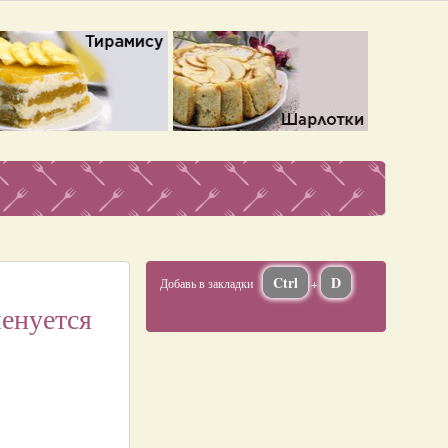
Ctrl
D
Добавь в закладки
+
енуется