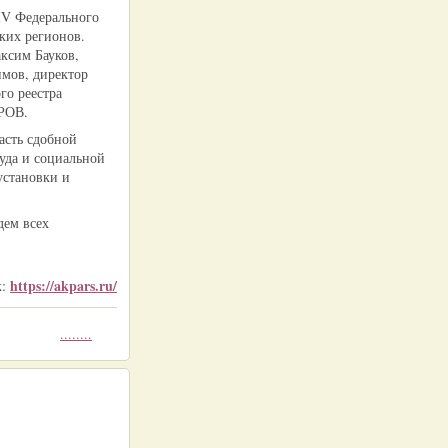
IV Федерального
ких регионов.
ксим Бауков,
мов, директор
го реестра
АРОВ.
асть сдобной
уда и социальной
установки и
дем всех
https://akpars.ru/
к:
........