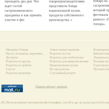
повара на
проходить два дня. Что
товаропроизводителями
гастроном
ждет гостей
представили блюда
который п
гастрономического
национальной кухни,
фестиваля
праздника и как принять
продукты собственного
ремесел «
участие в фес
производства, с
топора».
Овощные блюда
Алкогольные напитки
Кулинарны
Паста, пельмени, вареники...
Рецепты из сои
Библиотек
Десерты
Рецепты для хлебопечки
Энциклопе
Рецепты из крупы
Рецепты для микроволновки
Реклама на
Рецепты из грибов
Национальная кухня
Гороскопы 
Соусы
По продуктам
Путешеств
Рецепты напитков
Случайный рецепт
Change privacy settings
RU Использование материалов фотографии, статей и др. не допускается без 