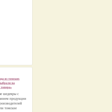
да из томских
выбрали на
 топора»
е шедевры с
анием продукции
роизводителей
ли томские