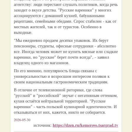
агентству: люди перестают слушать политиков, когда речь
заходит о вкусе детства. "Русские вареники" у многих
ассоциируются с домашней кухней, бабушкиными
рецептами, семейными обедами. Спрос стабилен - как от
местных жителей, так и от туристов. Особенно в
выходные.
"Мы ежедневно продаем десятки упаковок. Их берут
пенсионеры, студенты, офисные сотрудники - абсолютно
все. Иногда человек может не купить мясные или сладкие
вареники, но "русские" берет почти всегда", - заявил
владелец одного из магазинов.
По его мнению, популярность блюда связана с
универсальностью и возросшим интересом поляков к
своим национальным гастрономическим традициям.
В отличие от телевизионной риторики, где слова
"русский" и "российский" звучат с негативным оттенком,
кухня остаётся нейтральной территорией. "Русские
вареники" - часть польской кулинарной идентичности. И
отказываться от них, кажется, никто не собирается.
2026-05-30
https://dzen.ru/kemerovo.tsargrad.tv
источник: