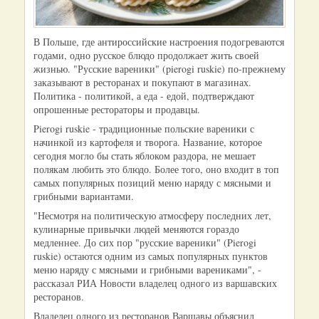
В Польше, где антироссийские настроения подогреваются
годами, одно русское блюдо продолжает жить своей
жизнью. "Русские вареники" (pierogi ruskie) по-прежнему
заказывают в ресторанах и покупают в магазинах.
Политика - политикой, а еда - едой, подтверждают
опрошенные рестораторы и продавцы.
Pierogi ruskie - традиционные польские вареники с
начинкой из картофеля и творога. Название, которое
сегодня могло бы стать яблоком раздора, не мешает
полякам любить это блюдо. Более того, оно входит в топ
самых популярных позиций меню наряду с мясными и
грибными вариантами.
"Несмотря на политическую атмосферу последних лет,
кулинарные привычки людей меняются гораздо
медленнее. До сих пор "русские вареники" (Pierogi
ruskie) остаются одним из самых популярных пунктов
меню наряду с мясными и грибными варениками", -
рассказал РИА Новости владелец одного из варшавских
ресторанов.
Владелец одного из ресторанов Варшавы объяснил