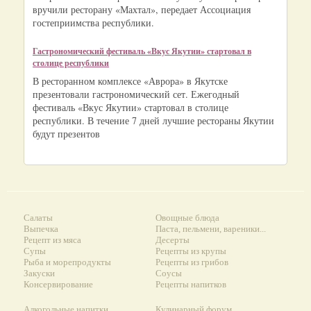
вручили ресторану «Махтал», передает Ассоциация
гостеприимства республики.
Гастрономический фестиваль «Вкус Якутии» стартовал в
столице республики
В ресторанном комплексе «Аврора» в Якутске
презентовали гастрономический сет. Ежегодный
фестиваль «Вкус Якутии» стартовал в столице
республики. В течение 7 дней лучшие рестораны Якутии
будут презентов
Салаты
Овощные блюда
Выпечка
Паста, пельмени, вареники...
Рецепт из мяса
Десерты
Супы
Рецепты из крупы
Рыба и морепродукты
Рецепты из грибов
Закуски
Соусы
Консервирование
Рецепты напитков
Алкогольные напитки
Кулинарный форум