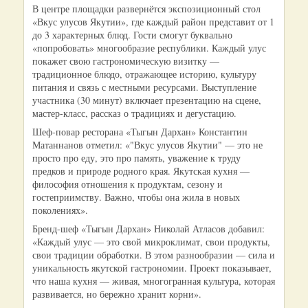
В центре площадки развернётся экспозиционный стол
«Вкус улусов Якутии», где каждый район представит от 1
до 3 характерных блюд. Гости смогут буквально
«попробовать» многообразие республики. Каждый улус
покажет свою гастрономическую визитку —
традиционное блюдо, отражающее историю, культуру
питания и связь с местными ресурсами. Выступление
участника (30 минут) включает презентацию на сцене,
мастер-класс, рассказ о традициях и дегустацию.
Шеф-повар ресторана «Тыгын Дархан» Константин
Матаннанов отметил: «"Вкус улусов Якутии" — это не
просто про еду, это про память, уважение к труду
предков и природе родного края. Якутская кухня —
философия отношения к продуктам, сезону и
гостеприимству. Важно, чтобы она жила в новых
поколениях».
Бренд-шеф «Тыгын Дархан» Николай Атласов добавил:
«Каждый улус — это свой микроклимат, свои продукты,
свои традиции обработки. В этом разнообразии — сила и
уникальность якутской гастрономии. Проект показывает,
что наша кухня — живая, многогранная культура, которая
развивается, но бережно хранит корни».