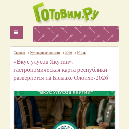
Главная
→
Кулинарные новости
→
2026
→
Июль
«Вкус улусов Якутии»:
гастрономическая карта республики
развернется на Ысыахе Олонхо-2026