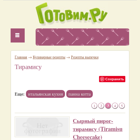
Главная
→
Кулинарные рецепты
→
Рецепты выпечки
Тирамису
Сохранить
Еще:
итальянская кухня
панна котта
1
2
3
4
5
Сырный пирог-
тирамису (Tiramisu
Cheesecake)