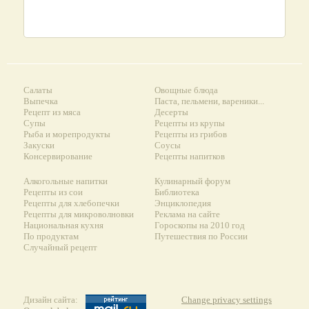
Салаты
Овощные блюда
Выпечка
Паста, пельмени, вареники...
Рецепт из мяса
Десерты
Супы
Рецепты из крупы
Рыба и морепродукты
Рецепты из грибов
Закуски
Соусы
Консервирование
Рецепты напитков
Алкогольные напитки
Кулинарный форум
Рецепты из сои
Библиотека
Рецепты для хлебопечки
Энциклопедия
Рецепты для микроволновки
Реклама на сайте
Национальная кухня
Гороскопы на 2010 год
По продуктам
Путешествия по России
Случайный рецепт
Дизайн сайта:
Change privacy settings