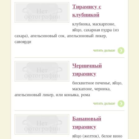
Тирамису с
клубникой
клубника, маскарпоне,
яйцо, сахарная пудра (из
сахара), апельсиновый сок, апельсиновый ликер,
савоярди
читать дальше
Черничный
тирамису
бисквитное печенье, яйцо,
маскапоне, черника,
апельсиновый ликер, или коньяка, рома
читать дальше
Банановый
тирамису
яйцо (желток), белое вино