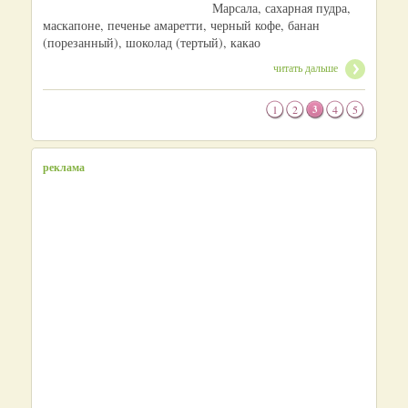
Марсала, сахарная пудра,
маскапоне, печенье амаретти, черный кофе, банан
(порезанный), шоколад (тертый), какао
читать дальше
1
2
3
4
5
реклама