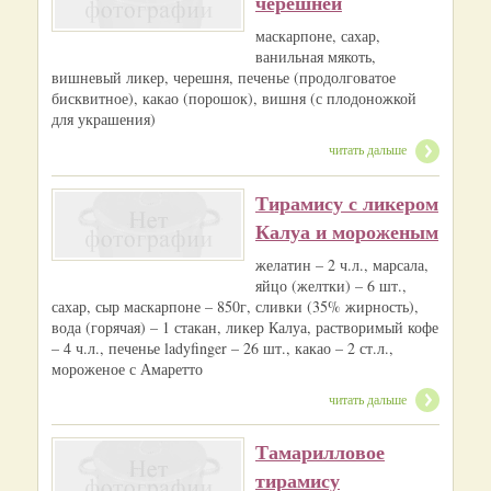
черешней
маскарпоне, сахар,
ванильная мякоть,
вишневый ликер, черешня, печенье (продолговатое
бисквитное), какао (порошок), вишня (с плодоножкой
для украшения)
читать дальше
Тирамису с ликером
Калуа и мороженым
желатин – 2 ч.л., марсала,
яйцо (желтки) – 6 шт.,
сахар, сыр маскарпоне – 850г, сливки (35% жирность),
вода (горячая) – 1 стакан, ликер Калуа, растворимый кофе
– 4 ч.л., печенье ladyfinger – 26 шт., какао – 2 ст.л.,
мороженое с Амаретто
читать дальше
Тамарилловое
тирамису