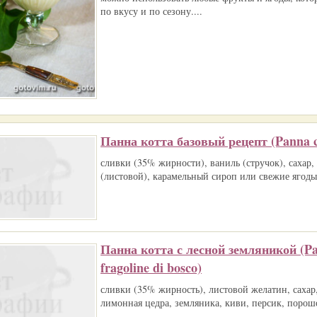
по вкусу и по сезону....
Панна котта базовый рецепт (Panna c
сливки (35% жирности), ваниль (стручок), сахар,
(листовой), карамельный сироп или свежие ягоды
Панна котта с лесной земляникой (Pan
fragoline di bosco)
сливки (35% жирность), листовой желатин, сахар,
лимонная цедра, земляника, киви, персик, порош