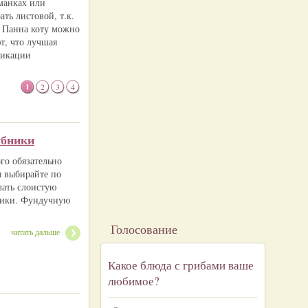
еманках или
ть листовой, т.к.
а. Панна коту можно
т, что лучшая
фикации
1
2
3
4
убники
ого обязательно
ы выбирайте по
лать слоистую
ники. Фундучную
Голосование
читать дальше
Какое блюда с грибами ваше
любимое?