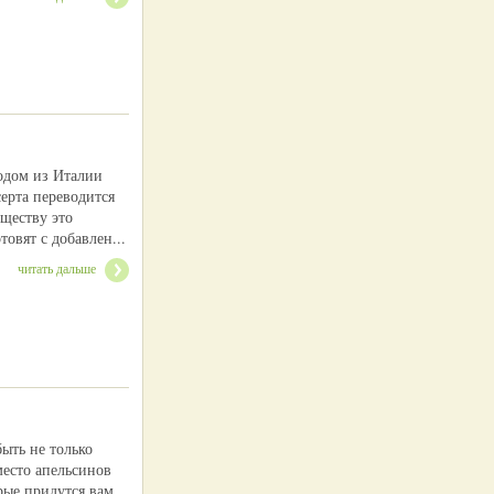
родом из Италии
ерта переводится
уществу это
овят с добавлен...
читать дальше
ыть не только
место апельсинов
рые придутся вам