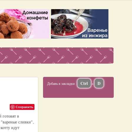
Ctrl
D
Добавь в закладки
+
Сохранить
 готовят в
 "вареные сливки",
 котту идут