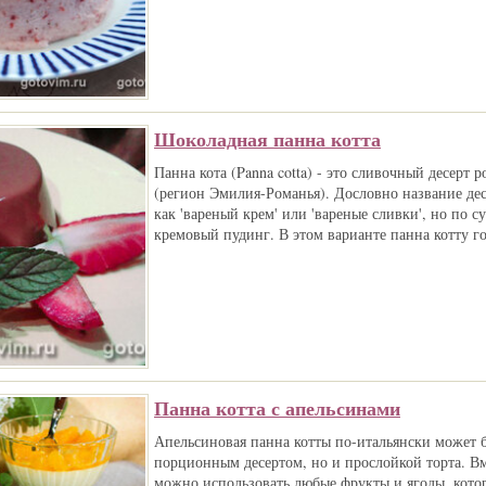
Шоколадная панна котта
Панна кота (Panna cotta) - это сливочный десерт 
(регион Эмилия-Романья). Дословно название дес
как 'вареный крем' или 'вареные сливки', но по с
кремовый пудинг. В этом варианте панна котту гот
Панна котта с апельсинами
Апельсиновая панна котты по-итальянски может б
порционным десертом, но и прослойкой торта. В
можно использовать любые фрукты и ягоды, кото