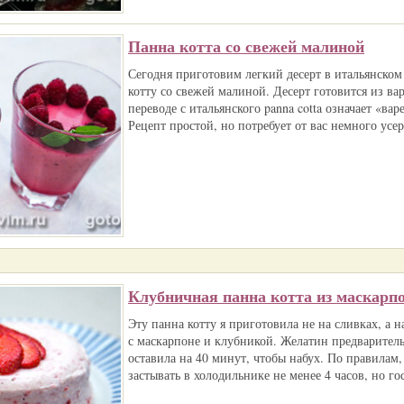
Панна котта со свежей малиной
Сегодня приготовим легкий десерт в итальянском
котту со свежей малиной. Десерт готовится из ва
переводе с итальянского panna cotta означает «ва
Рецепт простой, но потребует от вас немного усер
Клубничная панна котта из маскарп
Эту панна котту я приготовила не на сливках, а 
с маскарпоне и клубникой. Желатин предваритель
оставила на 40 минут, чтобы набух. По правилам,
застывать в холодильнике не менее 4 часов, но го