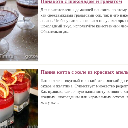
Панакота с шоколадом и гранатом
Для приготовления домашней панакоты по этому 
как свежевыжатый гранатовый сок, так и его пак
аналог. Чтобы у сливочного слоя получился ярк
шоколадный вкус, используйте качественный чер
Обязательно до...
Панна котта с желе из красных апел
Панна котта - вкусный и легкий итальянский десе
сахара и желатина. Существует множество рецепт
Как правило, сливочную панна котту готовят с к
ягодным, шоколадным или карамельным соусом, 
котту же...