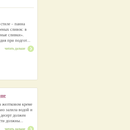
 стиле – панна
реных сливок: в
реные сливки».
дия при подгот...
читать дальше
оне
на желтковом креме
но залила водой и
 десерт должен
сти должны...
читать дальше