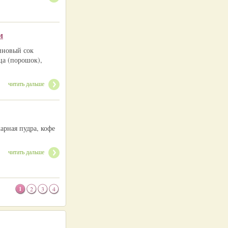
м
синовый сок
ца (порошок),
читать дальше
арная пудра, кофе
читать дальше
1
2
3
4