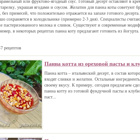
карамельный или фруктово-ягодный соус. Готовый десерт оставляют в кр
тарелку, украшая ягодами и соусом. Желатин для панна коты советуют бра
, без примесей, что положительно отражается на запахе готового десерт
ошо сохраняется в холодильнике (примерно 2-3 дня). Специалисты считаю
 не пастеризованного молока и сливок. Существуют и современные моди
ример, в некоторых рецептах панна коту предлагают готовить из йогурта.
47 рецептов
Панна котта из ореховой пасты и кл
Панна котта – итальянский десерт, в состав котор
входят сливки и желатин. Остальные ингредиент
своему вкусу. К примеру, сегодня предлагаем сде
панна котту из готовой фундучной пасты и клуб
паст...