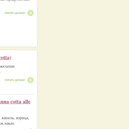
читать дальше
otta)
 желатин
.
читать дальше
na cotta alle
 ваниль, корица,
ок какао.