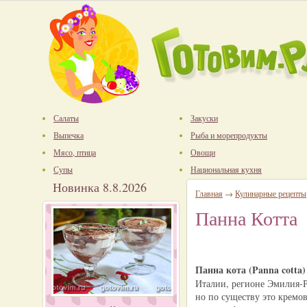
Салаты
Закуски
Выпечка
Рыба и морепродукты
Мясо, птица
Овощи
Супы
Национальная кухня
Новинка 8.8.2026
Главная
→
Кулинарные рецепты
Панна Котта
Панна кота (Panna cotta)
Италии, регионе Эмилия-Р
но по существу это кремов