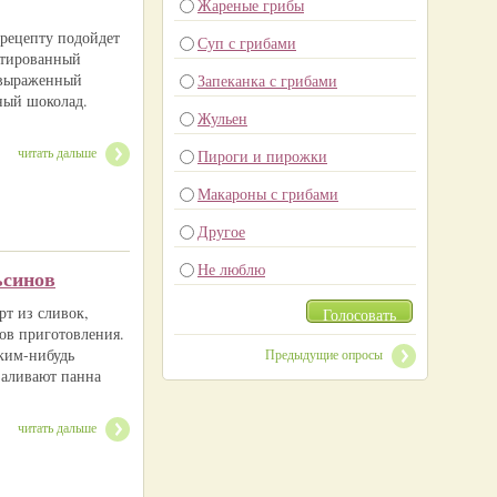
Жареные грибы
рецепту подойдет
Суп с грибами
етированный
о выраженный
Запеканка с грибами
ный шоколад.
Жульен
читать дальше
Пироги и пирожки
Макароны с грибами
Другое
Не люблю
ьсинов
рт из сливок,
Голосовать
ов приготовления.
аким-нибудь
Предыдущие опросы
заливают панна
читать дальше