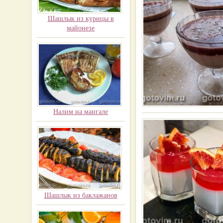
Шашлык из курицы в
майонезе
Налим на мангале
Шашлык из баклажанов