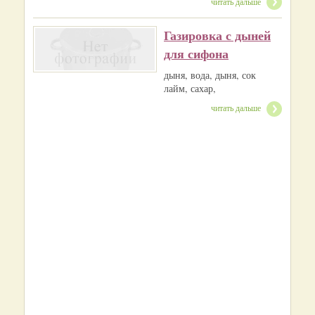
читать дальше
Газировка с дыней
для сифона
дыня, вода, дыня, сок
лайм, сахар,
читать дальше