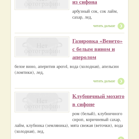
из сифона
арбузный сок, сок лайм,
сахар, лед,
читать дальше
Газировка «Венето»
с белым вином и
аперолом
белое вино, аперитив aperol, вода (холодная), апельсин
(ломтики), лед,
читать дальше
Клубничный мохито
в сифоне
ром (белый), клубничного
сироп, коричневый сахар,
лайм, клубника (земляника), мята свежая (веточки), вода
(холодная), лед,