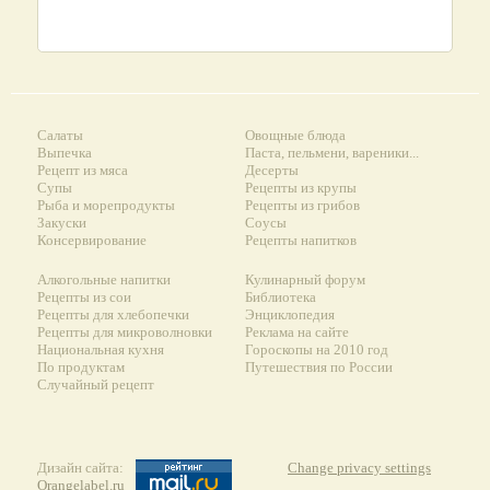
Салаты
Овощные блюда
Выпечка
Паста, пельмени, вареники...
Рецепт из мяса
Десерты
Супы
Рецепты из крупы
Рыба и морепродукты
Рецепты из грибов
Закуски
Соусы
Консервирование
Рецепты напитков
Алкогольные напитки
Кулинарный форум
Рецепты из сои
Библиотека
Рецепты для хлебопечки
Энциклопедия
Рецепты для микроволновки
Реклама на сайте
Национальная кухня
Гороскопы на 2010 год
По продуктам
Путешествия по России
Случайный рецепт
Дизайн сайта:
Change privacy settings
Orangelabel.ru