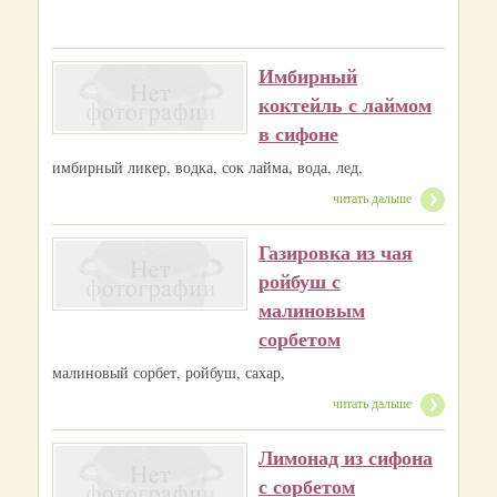
Имбирный
коктейль с лаймом
в сифоне
имбирный ликер, водка, сок лайма, вода, лед,
читать дальше
Газировка из чая
ройбуш с
малиновым
сорбетом
малиновый сорбет, ройбуш, сахар,
читать дальше
Лимонад из сифона
с сорбетом