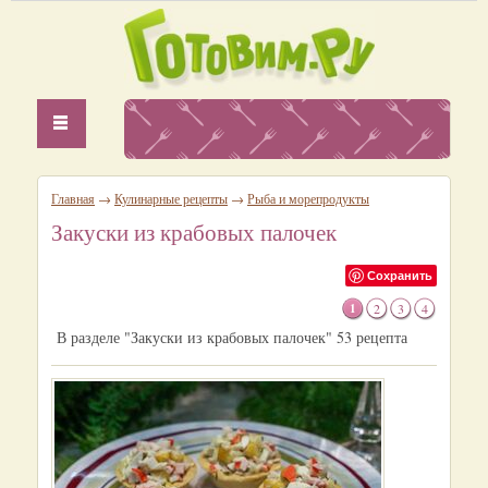
Главная
→
Кулинарные рецепты
→
Рыба и морепродукты
Закуски из крабовых палочек
Сохранить
1
2
3
4
В разделе "Закуски из крабовых палочек" 53 рецепта