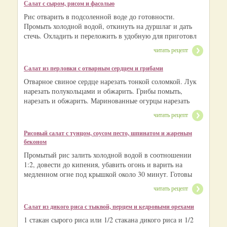
Салат с сыром, рисом и фасолью
Рис отварить в подсоленной воде до готовности.
Промыть холодной водой, откинуть на дуршлаг и дать
стечь. Охладить и переложить в удобную для приготовл
читать рецепт
Салат из перловки с отварным сердцем и грибами
Отварное свиное сердце нарезать тонкой соломкой. Лук
нарезать полукольцами и обжарить. Грибы помыть,
нарезать и обжарить. Маринованные огурцы нарезать
читать рецепт
Рисовый салат с тунцом, соусом песто, шпинатом и жареным
беконом
Промытый рис залить холодной водой в соотношении
1:2, довести до кипения, убавить огонь и варить на
медленном огне под крышкой около 30 минут. Готовы
читать рецепт
Салат из дикого риса с тыквой, перцем и кедровыми орехами
1 стакан сырого риса или 1/2 стакана дикого риса и 1/2