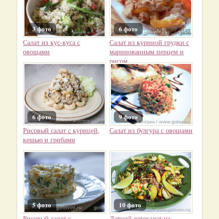
3 фото
6 фото
Салат из кус-куса с
Салат из куриной грудки с
овощами
маринованным перцем и
рисом
6 фото
9 фото
Рисовый салат c курицей,
Салат из булгура с овощами
кешью и грибами
5 фото
10 фото
Рисовый салат с
Летний вегосалат из