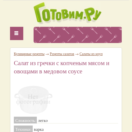
Кулинарные рецепты
→
Рецепты салатов
→
Салаты из круп
Салат из гречки с копченым мясом и
овощами в медовом соусе
Сложность:
легкo
Техники:
варка