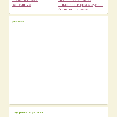
кальмарами
перловки с сыром халуми и
фасолевым кремом
реклама
Еще рецепты раздела...