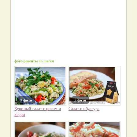
фото-рецепты по шагам
7 фото
5 фото
Куриный салат с рисом и
Салат из булгура
карри