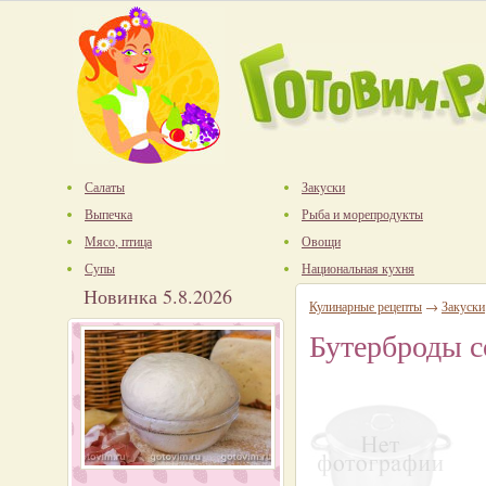
Салаты
Закуски
Выпечка
Рыба и морепродукты
Мясо, птица
Овощи
Супы
Национальная кухня
Новинка 5.8.2026
Кулинарные рецепты
→
Закуски
Бутерброды 