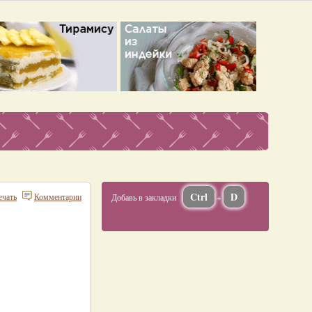
Ctrl
D
ечать
Комментарии
Добавь в закладки
+