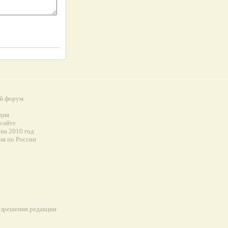
й форум
а
дия
 сайте
на 2010 год
ия по России
разрешения редакции