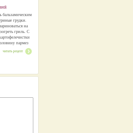
ицей
ь бальзамическим
уриные грудки.
мариноваться на
зогреть гриль. С
артофелечистки
половину пармез
читать рецепт