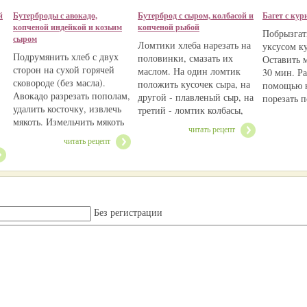
й
Бутерброды с авокадо,
Бутерброд с сыром, колбасой и
Багет с кур
копченой индейкой и козьим
копченой рыбой
Побрызгат
сыром
Ломтики хлеба нарезать на
уксусом к
Подрумянить хлеб с двух
половинки, смазать их
Оставить 
сторон на сухой горячей
маслом. На один ломтик
30 мин. Ра
сковороде (без масла).
положить кусочек сыра, на
помощью к
Авокадо разрезать пополам,
другой - плавленый сыр, на
порезать 
удалить косточку, извлечь
третий - ломтик колбасы,
мякоть. Измельчить мякоть
читать рецепт
читать рецепт
Без регистрации