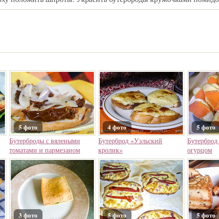
5 фото
4 фото
5 фото
Бутерброды с вялеными
Бутерброд «Уэльский
Бутерброд 
томатами и пармезаном
кролик»
огурцом
3 фото
5 фото
5 фото