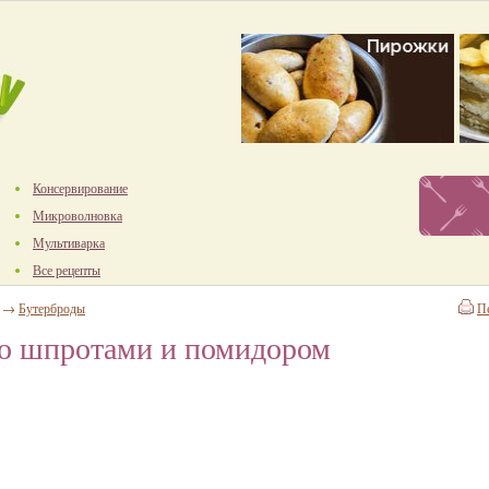
Консервирование
Микроволновка
Мультиварка
Все рецепты
→
Бутерброды
П
со шпротами и помидором