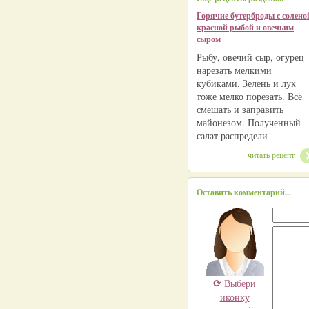
Горячие бутерброды с солено
красной рыбой и овечьим
сыром
Рыбу, овечий сыр, огурец
нарезать мелкими
кубиками. Зелень и лук
тоже мелко порезать. Всё
смешать и заправить
майонезом. Полученный
салат распредели
читать рецепт
Оставить комментарий...
⟳
Выбери
иконку