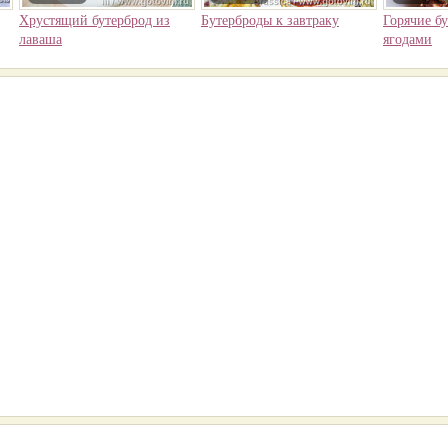
Хрустящий бутерброд из
Бутерброды к завтраку
Горячие б
лаваша
ягодами