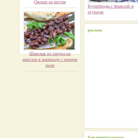
Овощи на костре
Бутерброды с брынзой и
огурцом
реклама
Шашлык из сердца на
мангале в маринаде с перцем
чили
Еще рецепты раздела...