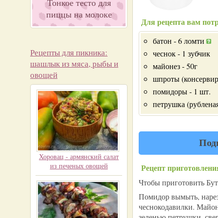
Тонкое тесто для
пиццы на молоке
Для рецепта вам потр
батон - 6 ломти
Рецепты для пикника:
чеснок - 1 зубчик
шашлык из мяса, рыбы и
майонез - 50г
овощей
шпроты (консервир
помидоры - 1 шт.
петрушка (рубленая 
Под
Хоровац - армянский салат
из печеных овощей
Рецепт приготовлени
Чтобы приготовить Бут
Помидор вымыть, нарез
чеснокодавилки. Майон
зеленью петрушки, све