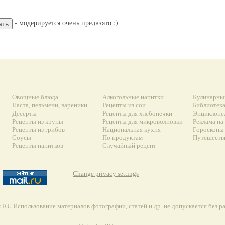
- модерируется очень предвзято :)
Овощные блюда
Алкогольные напитки
Кулинарны
Паста, пельмени, вареники...
Рецепты из сои
Библиотек
Десерты
Рецепты для хлебопечки
Энциклопе
Рецепты из крупы
Рецепты для микроволновки
Реклама на
Рецепты из грибов
Национальная кухня
Гороскопы 
Соусы
По продуктам
Путешеств
Рецепты напитков
Случайный рецепт
Change privacy settings
RU Использование материалов фотографии, статей и др. не допускается без 