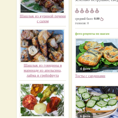
Шашлык из куриной печени
средний балл:
0.00
с салом
голосов:
0
фото-рецепты по шагам
Шашлык из говядины в
4 фото
маринаде из апельсина,
лайма и грейпфрута
Тосты с сардинами
6 фото