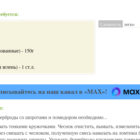
ебуется:
Сложность:
легкo
ованные) - 150г
зелень) - 1 ст.л.
писывайтесь на наш канал в «MAX»!
я:
ерброды со шпротами и помидором необходимо...
ать тонкими кружочками. Чеснок очистить, вымыть, измельчит
ез смешать с чесноком, полученную смесь намазать на ломтики 
рху положить шпроты. Украсить бутерброды кружочками помидо