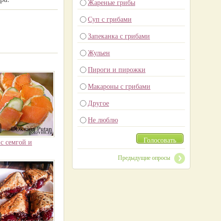
Жареные грибы
Суп с грибами
Запеканка с грибами
Жульен
Пироги и пирожки
Макароны с грибами
Другое
Не люблю
Голосовать
с семгой и
Предыдущие опросы