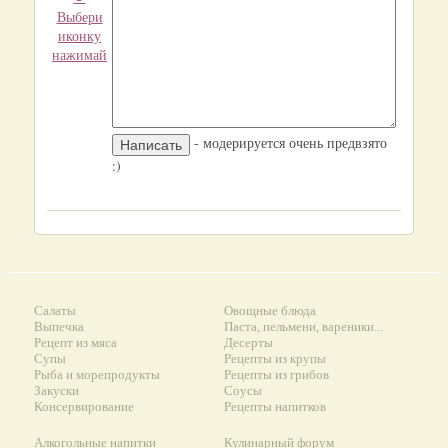
Выбери
иконку
нажимай
- модерируется очень предвзято
:)
Салаты
Овощные блюда
Выпечка
Паста, пельмени, вареники...
Рецепт из мяса
Десерты
Супы
Рецепты из крупы
Рыба и морепродукты
Рецепты из грибов
Закуски
Соусы
Консервирование
Рецепты напитков
Алкогольные напитки
Кулинарный форум