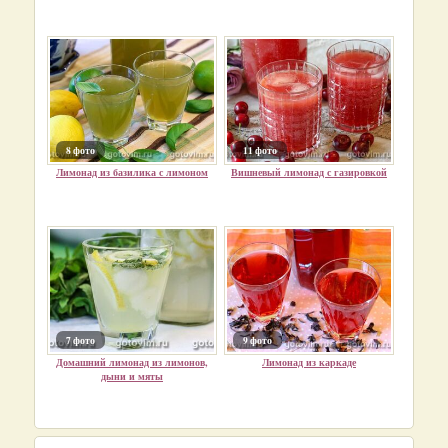
8 фото
11 фото
Лимонад из базилика с лимоном
Вишневый лимонад с газировкой
7 фото
9 фото
Домашний лимонад из лимонов,
Лимонад из каркаде
дыни и мяты