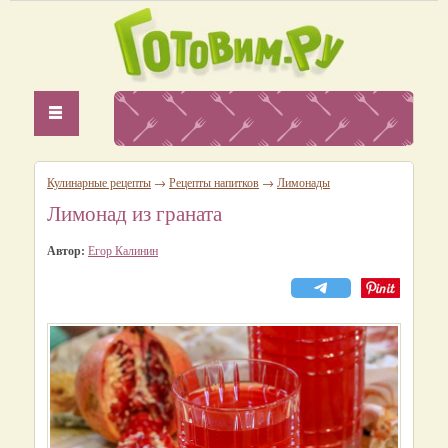
Кулинарные рецепты
→
Рецепты напитков
→
Лимонады
Лимонад из граната
Автор:
Егор Калинин