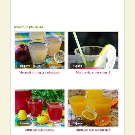
похожие рецепты
10 фото
5 фото
Мятный лимонад с яблоками
Мохито безалкогольный
9 фото
7 фото
Лимонад малиновый
Лимонад мандариновый