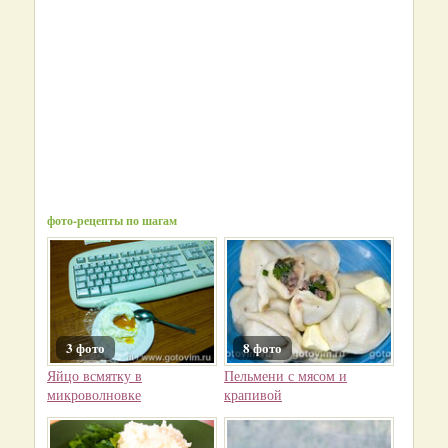
фото-рецепты по шагам
3 фото
8 фото
Яйцо всмятку в
Пельмени с мясом и
микроволновке
крапивой