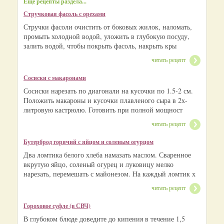
Еще рецепты раздела...
Стручковая фасоль с орехами
Стручки фасоли очистить от боковых жилок, наломать,
промыть холодной водой, уложить в глубокую посуду,
залить водой, чтобы покрыть фасоль, накрыть кры
читать рецепт
Сосиски с макаронами
Сосиски нарезать по диагонали на кусочки по 1.5-2 см.
Положить макароны и кусочки плавленого сыра в 2х-
литровую кастрюлю. Готовить при полной мощност
читать рецепт
Бутерброд горячий с яйцом и соленым огурцом
Два ломтика белого хлеба намазать маслом. Сваренное
вкрутую яйцо, соленый огурец и луковицу мелко
нарезать, перемешать с майонезом. На каждый ломтик х
читать рецепт
Гороховое суфле (в СВЧ)
В глубоком блюде доведите до кипения в течение 1,5