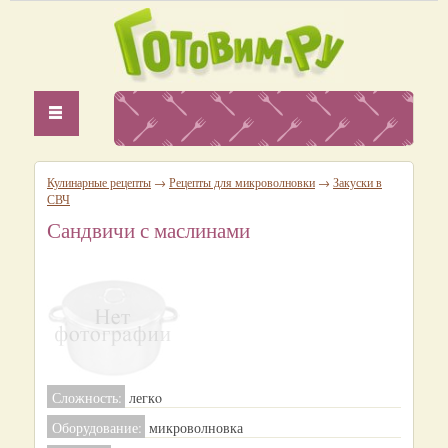
Кулинарные рецепты
→
Рецепты для микроволновки
→
Закуски в
СВЧ
Сандвичи с маслинами
Сложность:
легкo
Оборудование:
микроволновка