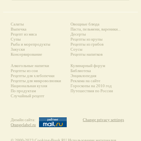
Салаты
Овощные блюда
Выпечка
Паста, пельмени, вареники...
Рецепт из мяса
Десерты
Супы
Рецепты из крупы
Рыба и морепродукты
Рецепты из грибов
Закуски
Соусы
Консервирование
Рецепты напитков
Алкогольные напитки
Кулинарный форум
Рецепты из сои
Библиотека
Рецепты для хлебопечки
Энциклопедия
Рецепты для микроволновки
Реклама на сайте
Национальная кухня
Гороскопы на 2010 год
По продуктам
Путешествия по России
Случайный рецепт
Дизайн сайта:
Change privacy settings
Orangelabel.ru
© 2000-2023 Сooking-Book.RU Использование материалов