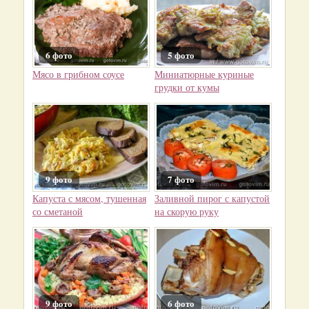
6 фото
5 фото
Мясо в грибном соусе
Миниатюрные куриные
грудки от кумы
9 фото
7 фото
Капуста с мясом, тушенная
Заливной пирог с капустой
со сметаной
на скорую руку
9 фото
6 фото