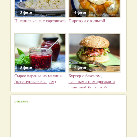
3 фото
4 фото
Пшенная каша с картошкой
Пирожки с килькой
5 фото
6 фото
Сырое варенье из малины
Бургер с беконом,
(перетертая с сахаром)
вялеными помидорами и
яичницей-болтуньей
реклама