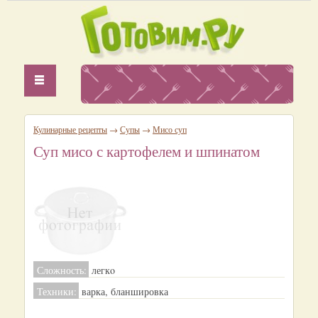
Кулинарные рецепты
→
Супы
→
Мисо суп
Суп мисо с картофелем и шпинатом
Сложность:
легкo
Техники:
варка, бланшировка