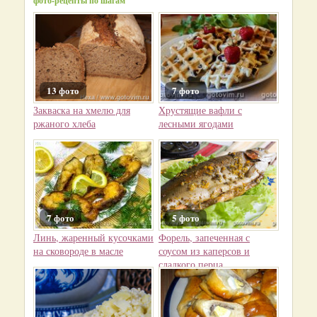
фото-рецепты по шагам
13 фото
7 фото
Закваска на хмелю для
Хрустящие вафли с
ржаного хлеба
лесными ягодами
7 фото
5 фото
Линь, жаренный кусочками
Форель, запеченная с
на сковороде в масле
соусом из каперсов и
сладкого перца