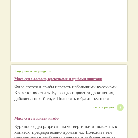
Еще рецепты раздела...
Мисо суп с лососем, креветками и грибами шиитаки
Филе лосося и грибы нарезать небольшими кусочками.
Креветки очистить. Бульон даси довести до кипения,
добавить соевый соус. Положить в бульон кусочки
читать рецепт
Мисо суп с курицей и гобо
Куриное бедро разрезать на четвертинки и положить в
кипяток, предварительно промыв их. Положить эти
четвертинки в глубокую кастрюлю и добавить туда да