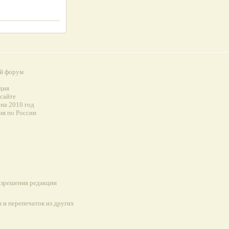
й форум
а
дия
 сайте
на 2010 год
ия по России
разрешения редакции
 и перепечаток из других