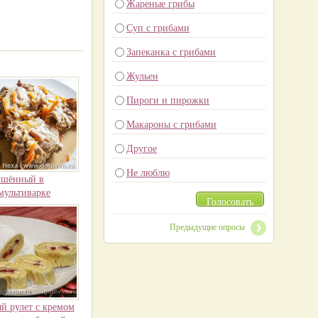
Жареные грибы
Суп с грибами
Запеканка с грибами
Жульен
Пироги и пирожки
Макароны с грибами
Другое
Не люблю
ушённый в
мультиварке
Голосовать
Предыдущие опросы
й рулет с кремом