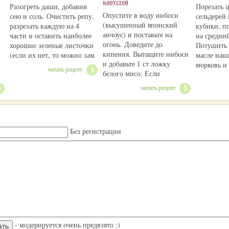
капустой
Разогреть даши, добавив
Порезать 
Опустите в воду нибоси
сею и соль. Очистить репу,
сельдерей
(высушенный японский
разрезать каждую на 4
кубики, по
анчоус) и поставьте на
части и оставить наиболее
на средний
огонь. Доведите до
хорошие зеленые листочки
Потушить 
кипения. Вытащите нибоси
(если их нет, то можно зам
масле наш
и добавьте 1 ст ложку
морковь и
читать рецепт
белого мисо. Если
читать рецепт
Без регистрации
- модерируется очень предвзято :)