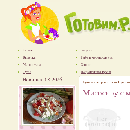
Салаты
Закуски
Выпечка
Рыба и морепродукты
Мясо, птица
Овощи
Супы
Национальная кухня
Новинка 9.8.2026
Кулинарные рецепты
→
Супы
Мисосиру с 