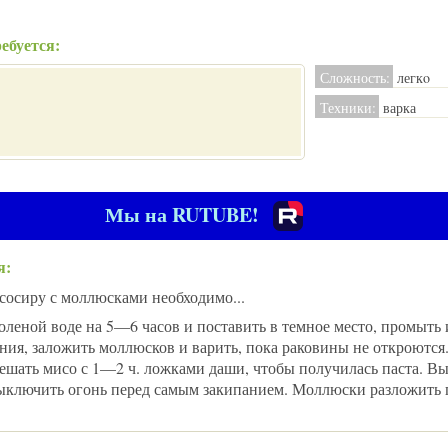
ебуется:
Сложность:
легкo
Техники:
варка
Мы на RUTUBE!
я:
осиру с моллюсками необходимо...
леной воде на 5—6 часов и поставить в темное место, промыть 
ния, заложить моллюсков и варить, пока раковины не откроются
ешать мисо с 1—2 ч. ложками даши, чтобы получилась паста. Вы
ыключить огонь перед самым закипанием. Моллюски разложить 