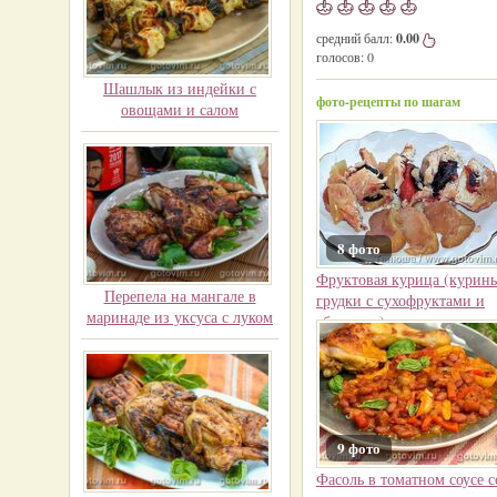
средний балл:
0.00
голосов:
0
Шашлык из индейки с
фото-рецепты по шагам
овощами и салом
8 фото
Фруктовая курица (курин
Перепела на мангале в
грудки с сухофруктами и
маринаде из уксуса с луком
яблоками)
9 фото
Фасоль в томатном соусе с