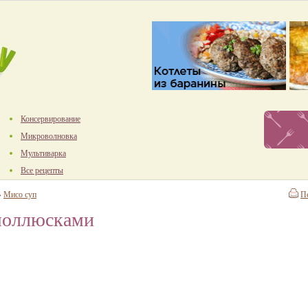
Консервирование
Микроволновка
Мультиварка
Все рецепты
→
Мисо суп
П
моллюсками