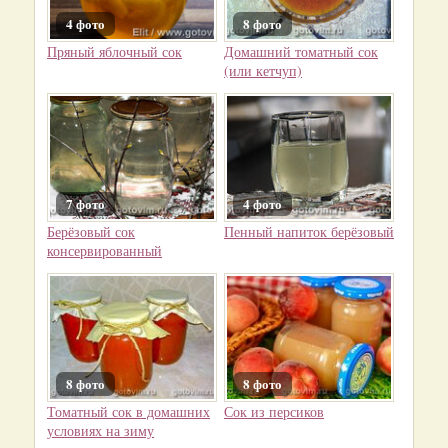
4 фото
8 фото
Пряный яблочный сок
Домашний томатный сок
(или кетчуп)
7 фото
4 фото
Берёзовый сок
Пенный напиток берёзовый
консервированный
8 фото
8 фото
Томатный сок в домашних
Сок из персиков
условиях на зиму