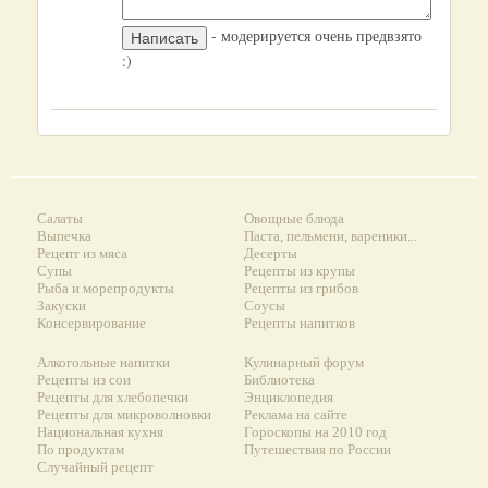
- модерируется очень предвзято
:)
Салаты
Овощные блюда
Выпечка
Паста, пельмени, вареники...
Рецепт из мяса
Десерты
Супы
Рецепты из крупы
Рыба и морепродукты
Рецепты из грибов
Закуски
Соусы
Консервирование
Рецепты напитков
Алкогольные напитки
Кулинарный форум
Рецепты из сои
Библиотека
Рецепты для хлебопечки
Энциклопедия
Рецепты для микроволновки
Реклама на сайте
Национальная кухня
Гороскопы на 2010 год
По продуктам
Путешествия по России
Случайный рецепт