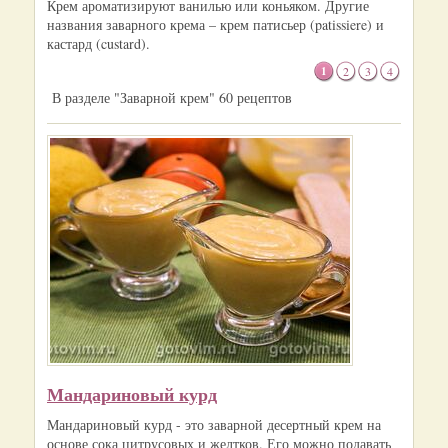
Крем ароматизируют ванилью или коньяком. Другие
названия заварного крема – крем патисьер (patissiere) и
кастард (custard).
1
2
3
4
В разделе "Заварной крем" 60 рецептов
Мандариновый курд
Мандариновый курд - это заварной десертный крем на
основе сока цитрусовых и желтков. Его можно подавать