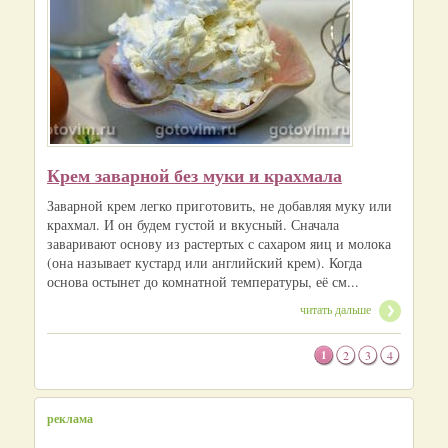
Крем заварной без муки и крахмала
Заварной крем легко приготовить, не добавляя муку или
крахмал. И он будем густой и вкусный. Сначала
заваривают основу из растертых с сахаром яиц и молока
(она называет кустард или английский крем). Когда
основа остынет до комнатной температуры, её см...
читать дальше
1
2
3
4
реклама