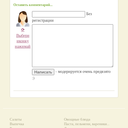
Оставить комментарий...
Без
регистрации
⟳
Выбери
иконку
нажимай
- модерируется очень предвзято
:)
Салаты
Овощные блюда
Выпечка
Паста, пельмени, вареники...