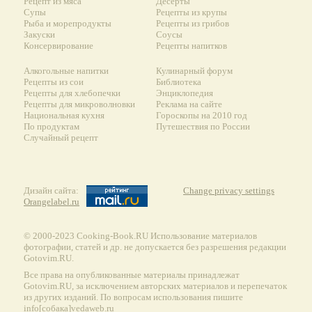
Рецепт из мяса
Десерты
Супы
Рецепты из крупы
Рыба и морепродукты
Рецепты из грибов
Закуски
Соусы
Консервирование
Рецепты напитков
Алкогольные напитки
Кулинарный форум
Рецепты из сои
Библиотека
Рецепты для хлебопечки
Энциклопедия
Рецепты для микроволновки
Реклама на сайте
Национальная кухня
Гороскопы на 2010 год
По продуктам
Путешествия по России
Случайный рецепт
Дизайн сайта:
Change privacy settings
Orangelabel.ru
© 2000-2023 Сooking-Book.RU Использование материалов
фотографии, статей и др. не допускается без разрешения редакции
Gotovim.RU.
Все права на опубликованные материалы принадлежат
Gotovim.RU, за исключением авторских материалов и перепечаток
из других изданий. По вопросам использования пишите
info[собака]vedaweb.ru