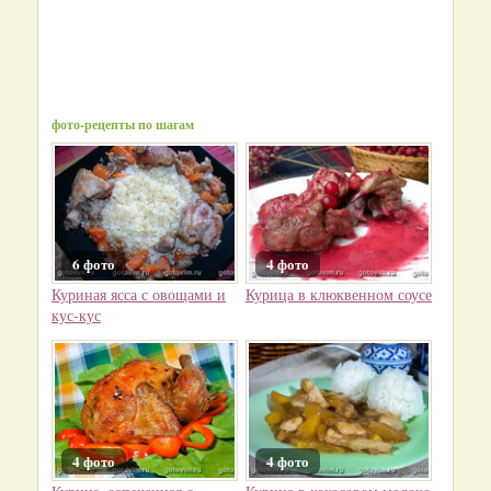
фото-рецепты по шагам
6 фото
4 фото
Куриная ясса с овощами и
Курица в клюквенном соусе
кус-кус
4 фото
4 фото