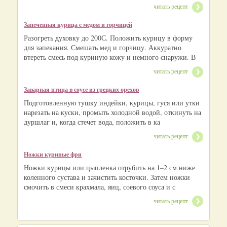
читать рецепт
Запеченная курица с медом и горчицей
Разогреть духовку до 200С. Положить курицу в форму
для запекания. Смешать мед и горчицу. Аккуратно
втереть смесь под куриную кожу и немного снаружи. В
читать рецепт
Заварная птица в соусе из грецких орехов
Подготовленную тушку индейки, курицы, гуся или утки
нарезать на куски, промыть холодной водой, откинуть на
дуршлаг и, когда стечет вода, положить в ка
читать рецепт
Ножки куриные фри
Ножки курицы или цыпленка отрубить на 1–2 см ниже
коленного сустава и зачистить косточки. Затем ножки
смочить в смеси крахмала, яиц, соевого соуса и с
читать рецепт