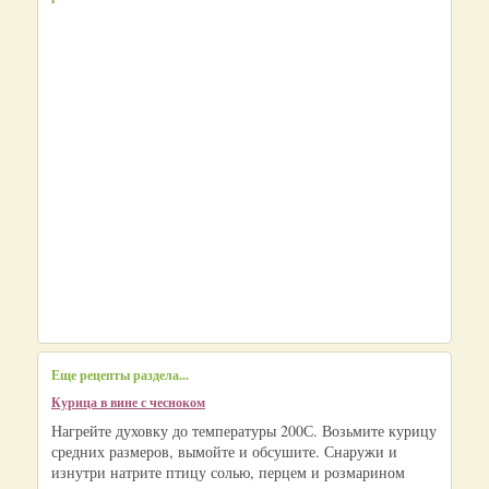
Еще рецепты раздела...
Курица в вине с чесноком
Нагрейте духовку до температуры 200С. Возьмите курицу
средних размеров, вымойте и обсушите. Снаружи и
изнутри натрите птицу солью, перцем и розмарином