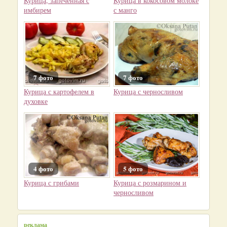
Курица, запеченная с
Курица в кокосовом молоке
имбирем
с манго
7 фото
7 фото
Курица с картофелем в
Курица с черносливом
духовке
4 фото
5 фото
Курица с грибами
Курица с розмарином и
черносливом
реклама