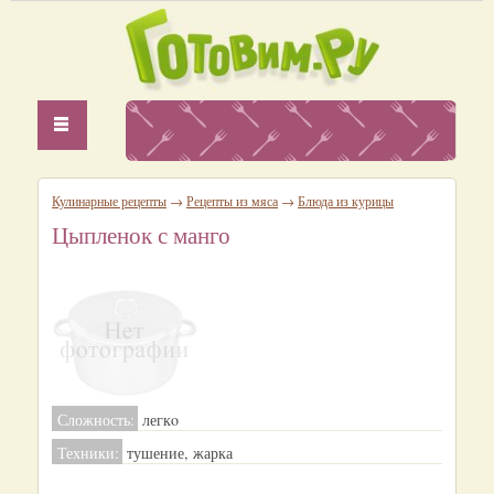
Кулинарные рецепты
→
Рецепты из мяса
→
Блюда из курицы
Цыпленок с манго
Сложность:
легкo
Техники:
тушение, жарка