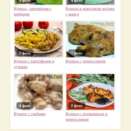
4 фото
4 фото
Курица, запеченная с
Курица в кокосовом молоке
имбирем
с манго
7 фото
7 фото
Курица с картофелем в
Курица с черносливом
духовке
4 фото
5 фото
Курица с грибами
Курица с розмарином и
черносливом