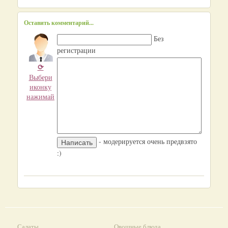
Оставить комментарий...
Без
регистрации
⟳
Выбери
иконку
нажимай
- модерируется очень предвзято
:)
Салаты
Овощные блюда