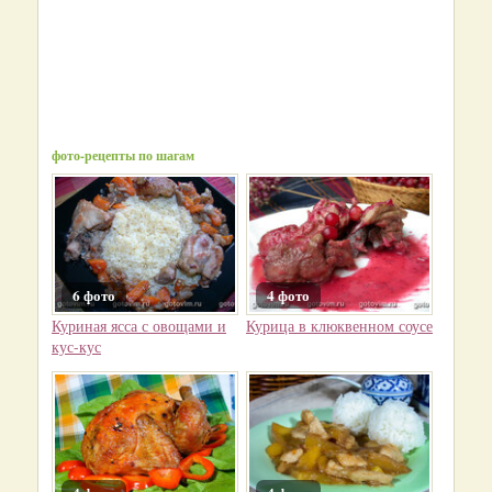
фото-рецепты по шагам
6 фото
4 фото
Куриная ясса с овощами и
Курица в клюквенном соусе
кус-кус