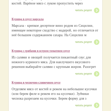
костей. Варёное мясо с луком пропустить через
читать рецепт
Курица в соусе марсала
Марсала - крепкое десертное вино родом из Сицилии,
имеющее некоторое сходство с мадерой, но отличается от
неё большим содержанием сахара. На Сицилии м
читать рецепт
Курица с грибами в остром томатном соусе
Из салями и овощей получается пикантный соус для
нежного куриного мяса. Для наилучшего вкусового
решения выбирайте салями с крупным жиром. Разогрет
читать рецепт
Курица в чесночно-сливочном соусе
Отделяем мясо от костей и режем на небольшие кусочки
(или берем филе и режем его на кусочки). Зубчики
чеснока разрезаем на кусочки. Берем форму для з
читать рецепт