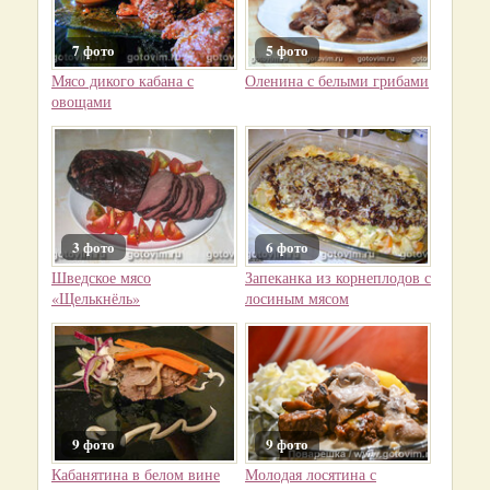
7 фото
5 фото
Мясо дикого кабана с
Оленина с белыми грибами
овощами
3 фото
6 фото
Шведское мясо
Запеканка из корнеплодов с
«Щелькнёль»
лосиным мясом
9 фото
9 фото
Кабанятина в белом вине
Молодая лосятина с