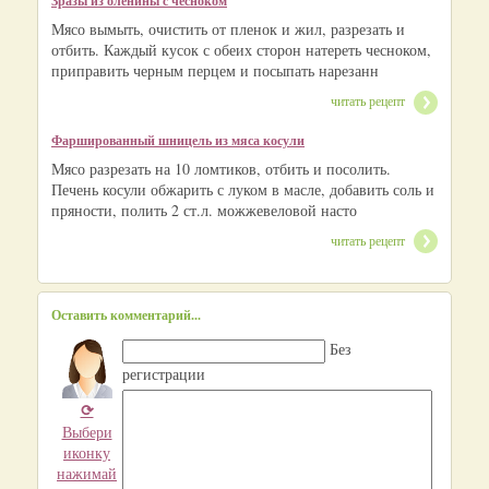
Зразы из оленины с чесноком
Мясо вымыть, очистить от пленок и жил, разрезать и
отбить. Каждый кусок с обеих сторон натереть чесноком,
приправить черным перцем и посыпать нарезанн
читать рецепт
Фаршированный шницель из мяса косули
Мясо разрезать на 10 ломтиков, отбить и посолить.
Печень косули обжарить с луком в масле, добавить соль и
пряности, полить 2 ст.л. можжевеловой насто
читать рецепт
Оставить комментарий...
Без
регистрации
⟳
Выбери
иконку
нажимай