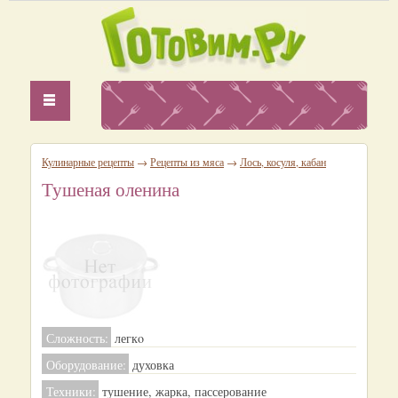
Кулинарные рецепты
→
Рецепты из мяса
→
Лось, косуля, кабан
Тушеная оленина
Сложность:
легкo
Оборудование:
духовка
Техники:
тушение, жарка, пассерование