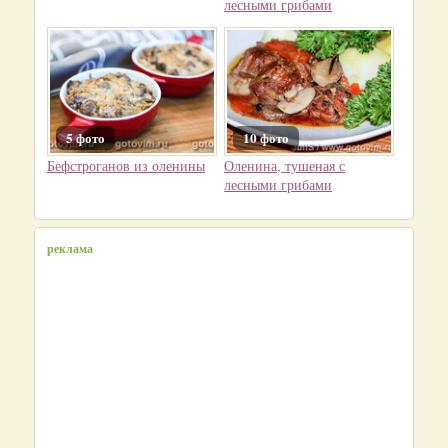
лесными грибами
5 фото
10 фото
Бефстроганов из оленины
Оленина, тушеная с
лесными грибами
реклама