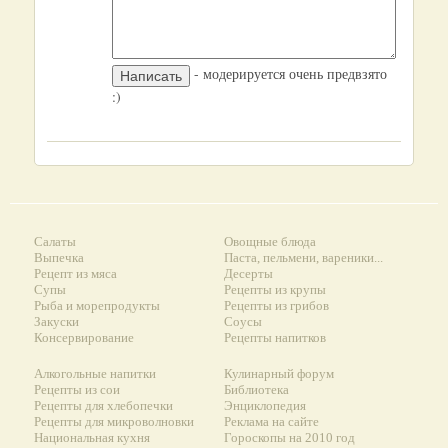
- модерируется очень предвзято
:)
Салаты
Овощные блюда
Выпечка
Паста, пельмени, вареники...
Рецепт из мяса
Десерты
Супы
Рецепты из крупы
Рыба и морепродукты
Рецепты из грибов
Закуски
Соусы
Консервирование
Рецепты напитков
Алкогольные напитки
Кулинарный форум
Рецепты из сои
Библиотека
Рецепты для хлебопечки
Энциклопедия
Рецепты для микроволновки
Реклама на сайте
Национальная кухня
Гороскопы на 2010 год