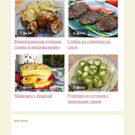
7 фото
6 фото
Фаршированные куриные
Стейки из говядины на
голени в микроволновке
гриле
7 фото
5 фото
Мамалыга с брынзой
Рулетики из огурцов с
творожным сыром
реклама