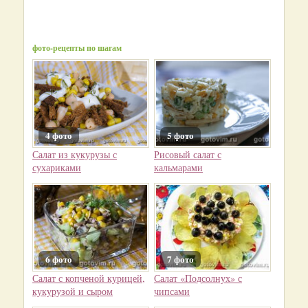
фото-рецепты по шагам
4 фото
5 фото
Салат из кукурузы с
Рисовый салат с
сухариками
кальмарами
6 фото
7 фото
Салат с копченой курицей,
Салат «Подсолнух» с
кукурузой и сыром
чипсами