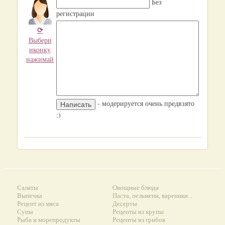
Без
регистрации
⟳
Выбери
иконку
нажимай
- модерируется очень предвзято
:)
Салаты
Овощные блюда
Выпечка
Паста, пельмени, вареники...
Рецепт из мяса
Десерты
Супы
Рецепты из крупы
Рыба и морепродукты
Рецепты из грибов