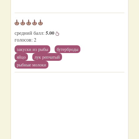
5.00
средний балл:
голосов:
2
закуски из рыбы
бутерброды
яйцо
лук репчатый
рыбные молоки