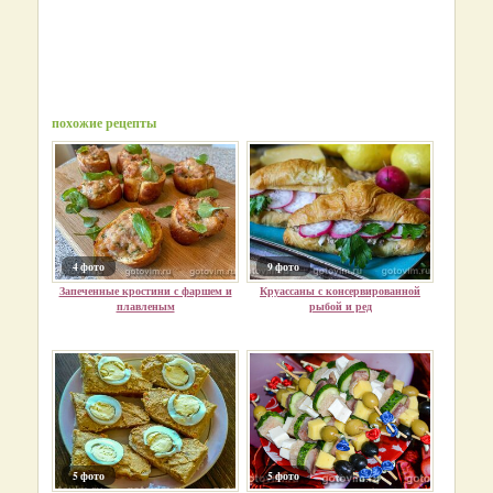
похожие рецепты
4 фото
9 фото
Запеченные кростини с фаршем и
Круассаны с консервированной
плавленым
рыбой и ред
5 фото
5 фото