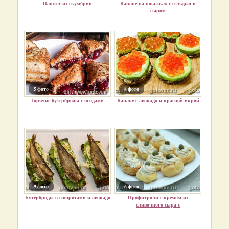
Паштет из скумбрии
Канапе на шпажках с сельдью и
сыром
5 фото
8 фото
Горячие бутерброды с ягодами
Канапе с авокадо и красной икрой
9 фото
6 фото
Бутерброды со шпротами и авокадо
Профитроли с кремом из
сливочного сыра с