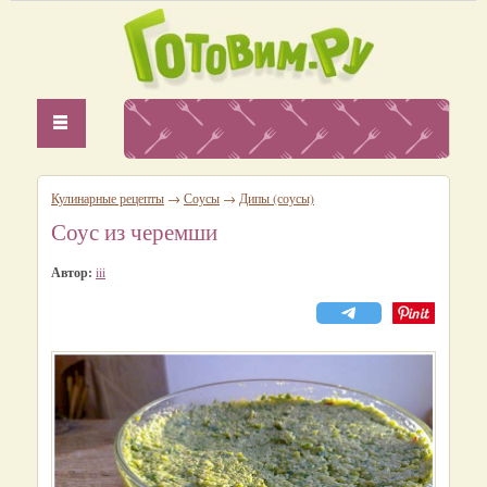
Кулинарные рецепты
→
Соусы
→
Дипы (соусы)
Соус из черемши
Автор:
iii