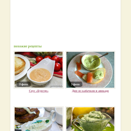
похожие рецепты
5 фото
3 фото
Соус «Бургер»
Дип из кабачков и авокадо