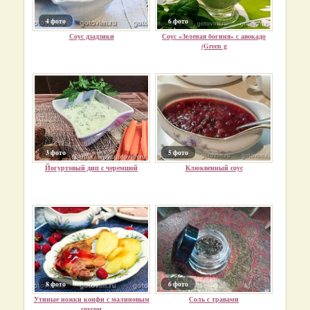
4 фото
6 фото
Соус дзадзики
Соус «Зеленая богиня» с авокадо
(Green g
3 фото
5 фото
Йогуртовый дип с черемшой
Клюквенный соус
8 фото
6 фото
Утиные ножки конфи с малиновым
Соль с травами
соусом