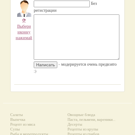
Без
регистрации
⟳
Выбери
иконку
нажимай
- модерируется очень предвзято
:)
Салаты
Овощные блюда
Выпечка
Паста, пельмени, вареники...
Рецепт из мяса
Десерты
Супы
Рецепты из крупы
Рыба и морепродукты
Рецепты из грибов