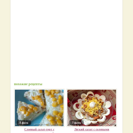
похожие рецепты
5 фото
7 фото
Слоеный салат-торт с
Легкий салат с солеными