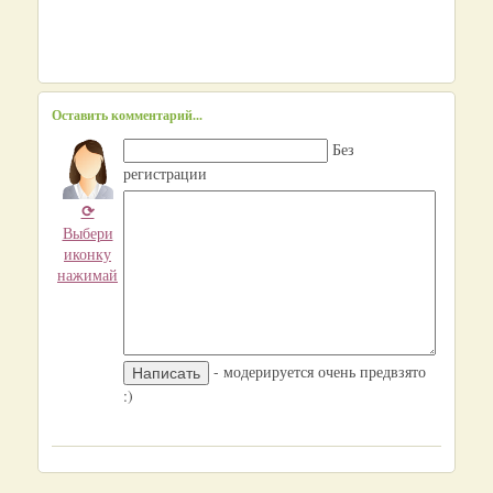
Оставить комментарий...
Без
регистрации
⟳
Выбери
иконку
нажимай
- модерируется очень предвзято
:)