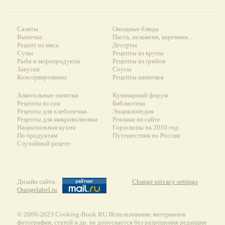
Салаты
Овощные блюда
Выпечка
Паста, пельмени, вареники...
Рецепт из мяса
Десерты
Супы
Рецепты из крупы
Рыба и морепродукты
Рецепты из грибов
Закуски
Соусы
Консервирование
Рецепты напитков
Алкогольные напитки
Кулинарный форум
Рецепты из сои
Библиотека
Рецепты для хлебопечки
Энциклопедия
Рецепты для микроволновки
Реклама на сайте
Национальная кухня
Гороскопы на 2010 год
По продуктам
Путешествия по России
Случайный рецепт
Дизайн сайта:
Change privacy settings
Orangelabel.ru
© 2000-2023 Сooking-Book.RU Использование материалов
фотографии, статей и др. не допускается без разрешения редакции