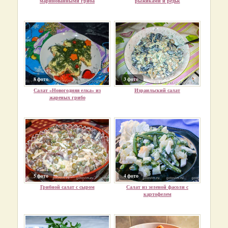
маринованными гриба
рыжиками и редьк
8 фото
3 фото
Салат «Новогодняя елка» из
Израильский салат
жареных грибо
5 фото
4 фото
Грибной салат с сыром
Салат из зеленой фасоли с
картофелем