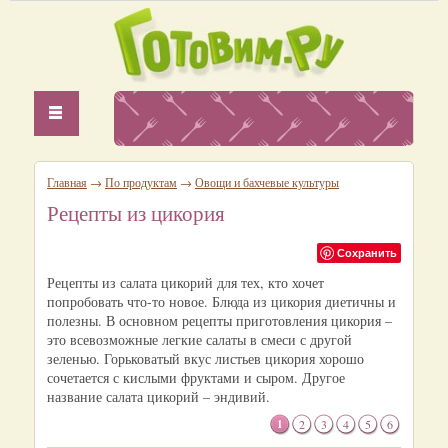
Главная
→
По продуктам
→
Овощи и бахчевые культуры
Рецепты из цикория
Сохранить
Рецепты из салата цикорий для тех, кто хочет
попробовать что-то новое. Блюда из цикория диетичны и
полезны. В основном рецепты приготовления цикория –
это всевозможные легкие салаты в смеси с другой
зеленью. Горьковатый вкус листьев цикория хорошо
сочетается с кислыми фруктами и сыром. Другое
название салата цикорий – эндивий.
1
2
3
4
5
6