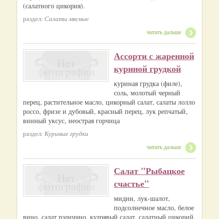
(салатного цикория).
раздел:
Салаты мясные
читать дальше
Ассорти с жаренной
куриной грудкой
куриная грудка (филе),
соль, молотый черный
перец, растительное масло, цикорный салат, салаты лолло
россо, фризе и дубовый, красный перец, лук репчатый,
винный уксус, неострая горчица
раздел:
Куриные грудки
читать дальше
Салат "Рыбацкое
счастье"
мидии, лук-шалот,
подсолнечное масло, белое
вино, салат рэдиччио, кудрявый салат, салатный цикорий,