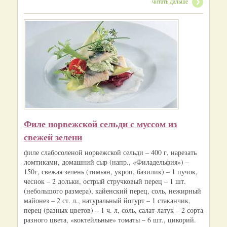
читать дальше
Филе норвежской сельди с муссом из
свежей зелени
филе слабосоленой норвежской сельди – 400 г, нарезать
ломтиками, домашний сыр (напр., «Филадельфия») –
150г, свежая зелень (тимьян, укроп, базилик) – 1 пучок,
чеснок – 2 дольки, острый стручковый перец – 1 шт.
(небольшого размера), кайенский перец, соль, нежирный
майонез – 2 ст. л., натуральный йогурт – 1 стаканчик,
перец (разных цветов) – 1 ч. л, соль, салат-латук – 2 сорта
разного цвета, «коктейльные» томаты – 6 шт., цикорий.