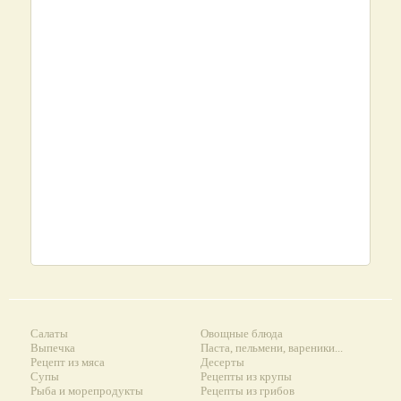
Салаты
Овощные блюда
Выпечка
Паста, пельмени, вареники...
Рецепт из мяса
Десерты
Супы
Рецепты из крупы
Рыба и морепродукты
Рецепты из грибов