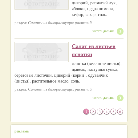
цикорий, репчатый лук,
яблоки, цедра лимона,
кефир, сахар, соль.
раздел:
Салаты из дикорастущих растений
читать дальше
Салат из листьев
яснотки
яснотка (весенние листья),
щавель, пастушья сумка,
березовые листочки, цикорий (корни), одуванчик
(листья), растительное масло, соль.
раздел:
Салаты из дикорастущих растений
читать дальше
1
2
3
4
5
6
реклама