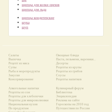
щипцы для колки орехов
щипцы для льда
щипцы кондитерские
щука
щуп
Салаты
Овощные блюда
Выпечка
Паста, пельмени, вареники...
Рецепт из мяса
Десерты
Супы
Рецепты из крупы
Рыба и морепродукты
Рецепты из грибов
Закуски
Соусы
Консервирование
Рецепты напитков
Алкогольные напитки
Кулинарный форум
Рецепты из сои
Библиотека
Рецепты для хлебопечки
Энциклопедия
Рецепты для микроволновки
Реклама на сайте
Национальная кухня
Гороскопы на 2010 год
По продуктам
Путешествия по России