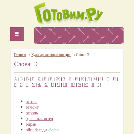
Главная
→
Кулинарная энциклопедия
→ Слова: Э
Слова: Э
А
|
Б
|
В
|
Г
|
Д
|
Е
|
Ё
|
Ж
|
З
|
И
|
Й
|
К
|
Л
|
М
|
Н
|
О
|
П
|
Р
|
С
|
Т
|
У
|
Ф
|
Х
|
Ц
|
Ч
|
Ш
|
Щ
|
Э
|
Ю
|
Я
|
!
|
эг-ног
эгмонт
эгроль
эдельтильзитер
эйран
эйш балади
фото