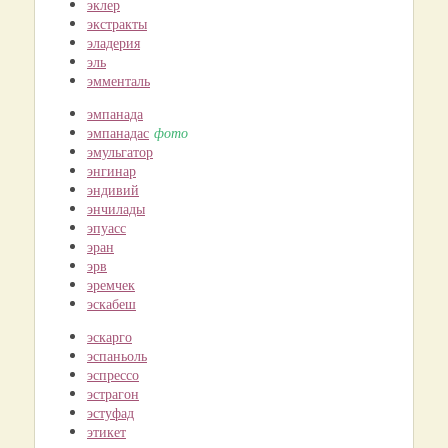
эклер
экстракты
эладерия
эль
эмменталь
эмпанада
эмпанадас
фото
эмульгатор
энгинар
эндивий
энчилады
эпуасс
эран
эрв
эремчек
эскабеш
эскарго
эспаньоль
эспрессо
эстрагон
эстуфад
этикет