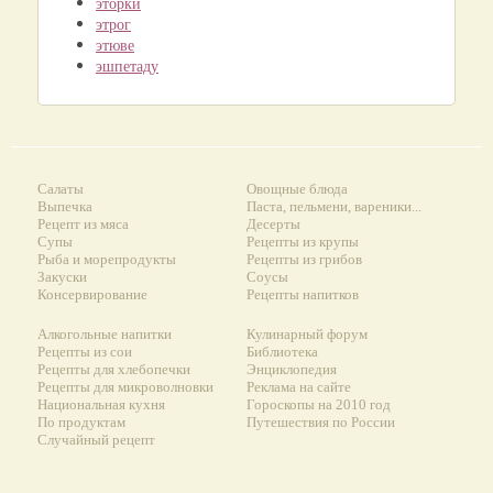
эторки
этрог
этюве
эшпетаду
Салаты
Овощные блюда
Выпечка
Паста, пельмени, вареники...
Рецепт из мяса
Десерты
Супы
Рецепты из крупы
Рыба и морепродукты
Рецепты из грибов
Закуски
Соусы
Консервирование
Рецепты напитков
Алкогольные напитки
Кулинарный форум
Рецепты из сои
Библиотека
Рецепты для хлебопечки
Энциклопедия
Рецепты для микроволновки
Реклама на сайте
Национальная кухня
Гороскопы на 2010 год
По продуктам
Путешествия по России
Случайный рецепт