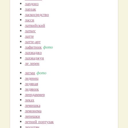
лардонз
ларзак
ласкосредство
ласси
латвийский
латкес
латте
латте-арт
лафитник
фото
лахмаджо
лахмаджун
ле лерен
легми
фото
леденец
ледяная
ледяник
леердаммер
леках
лемишка
лемонема
лепешки
летний портулак
леуштян