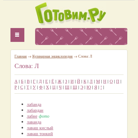
Главная
→
Кулинарная энциклопедия
→ Слова: Л
Слова: Л
А
|
Б
|
В
|
Г
|
Д
|
Е
|
Ё
|
Ж
|
З
|
И
|
Й
|
К
|
Л
|
М
|
Н
|
О
|
П
|
Р
|
С
|
Т
|
У
|
Ф
|
Х
|
Ц
|
Ч
|
Ш
|
Щ
|
Э
|
Ю
|
Я
|
!
|
лабанда
лабардан
лабне
фото
лаванда
лаваш кислый
лаваш тонкий