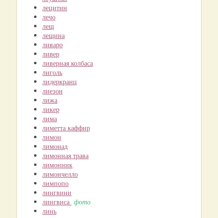
лецитин
лечо
лещ
лещина
ливаро
ливер
ливерная колбаса
лиголь
лидеркранц
лиезон
лижа
ликер
лима
лиметта каффир
лимон
лимонад
лимонная трава
лимонник
лимончелло
лимпопо
лингвини
лингвиса
фото
линь