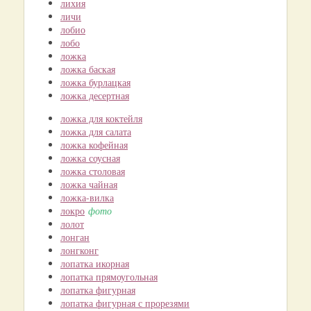
лихия
личи
лобио
лобо
ложка
ложка баская
ложка бурлацкая
ложка десертная
ложка для коктейля
ложка для салата
ложка кофейная
ложка соусная
ложка столовая
ложка чайная
ложка-вилка
локро
фото
лолот
лонган
лонгконг
лопатка икорная
лопатка прямоугольная
лопатка фигурная
лопатка фигурная с прорезями