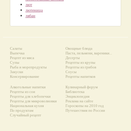
лют
лютеница
лябан
Салаты
Овощные блюда
Выпечка
Паста, пельмени, вареники...
Рецепт из мяса
Десерты
Супы
Рецепты из крупы
Рыба и морепродукты
Рецепты из грибов
Закуски
Соусы
Консервирование
Рецепты напитков
Алкогольные напитки
Кулинарный форум
Рецепты из сои
Библиотека
Рецепты для хлебопечки
Энциклопедия
Рецепты для микроволновки
Реклама на сайте
Национальная кухня
Гороскопы на 2010 год
По продуктам
Путешествия по России
Случайный рецепт