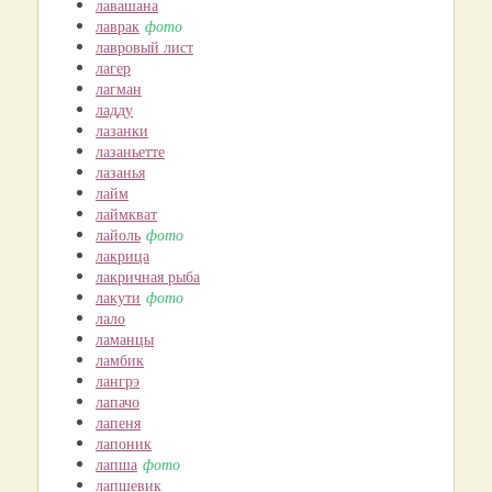
лавашана
лаврак
фото
лавровый лист
лагер
лагман
ладду
лазанки
лазаньетте
лазанья
лайм
лаймкват
лайоль
фото
лакрица
лакричная рыба
лакути
фото
лало
ламанцы
ламбик
лангрэ
лапачо
лапеня
лапоник
лапша
фото
лапшевик