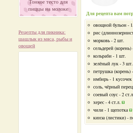
Тонкое тесто для
пиццы на молоке
Для рецепта вам потр
овощной бульон - 1
Рецепты для пикника:
рис (длиннозернист
шашлык из мяса, рыбы и
морковь - 2 шт.
овощей
сельдерей (корень) 
кольраби - 1 шт.
зелёный лук - 3 шт.
петрушка (корень) -
имбирь - 1 кусочек
соль, чёрный перец
соевый соус - 2 ст.л
херес - 4 ст.л.
чили - 1 щепотка
кинза (листики) - 