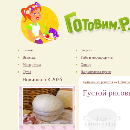
Салаты
Закуски
Выпечка
Рыба и морепродукты
Мясо, птица
Овощи
Супы
Национальная кухня
Новинка 5.8.2026
Кулинарные рецепты
→
Национ
Густой рисов