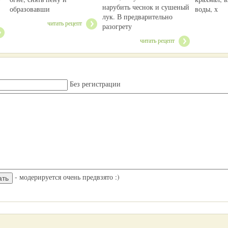
нарубить чеснок и сушеный
образовавши
воды, х
лук. В предварительно
читать рецепт
разогрету
читать рецепт
Без регистрации
- модерируется очень предвзято :)