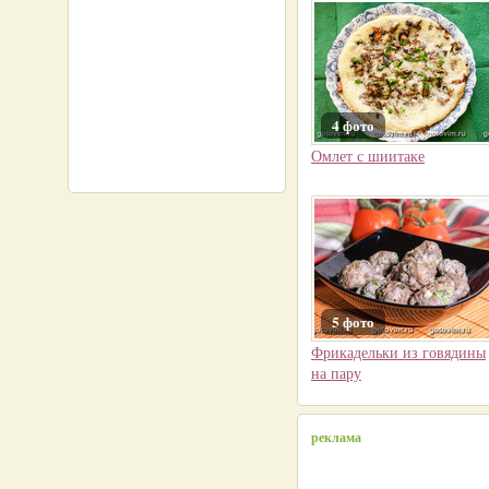
4 фото
Омлет с шиитаке
5 фото
Фрикадельки из говядины
на пару
реклама