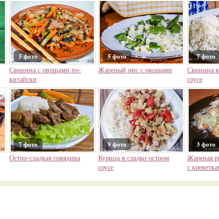
5 фото
5 фото
7 фото
Свинина с овощами по-
Жареный рис с овощами
Свинина в
китайски
соусе
7 фото
9 фото
3 фото
Остро-сладкая говядина
Курица в сладко-остром
Жареная р
соусе
с креветк