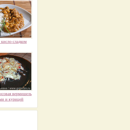
 кисло-сладком
исовая вермишель
ами и курицей