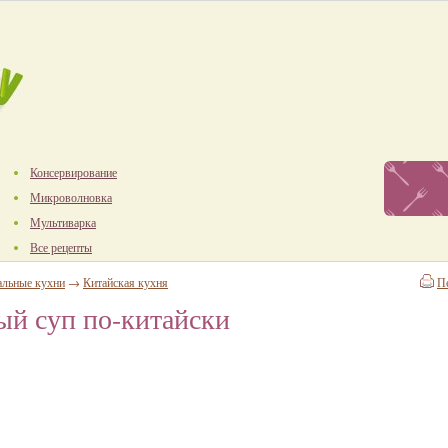
Консервирование
Микроволновка
Мультиварка
Все рецепты
альные кухни
→
Китайская кухня
П
ый суп по-китайски