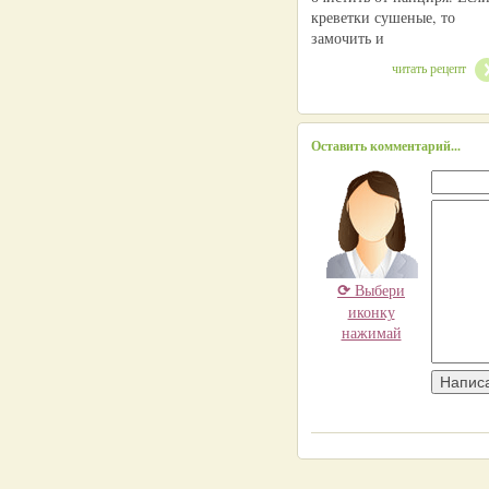
креветки сушеные, то
замочить и
читать рецепт
Оставить комментарий...
⟳
Выбери
иконку
нажимай