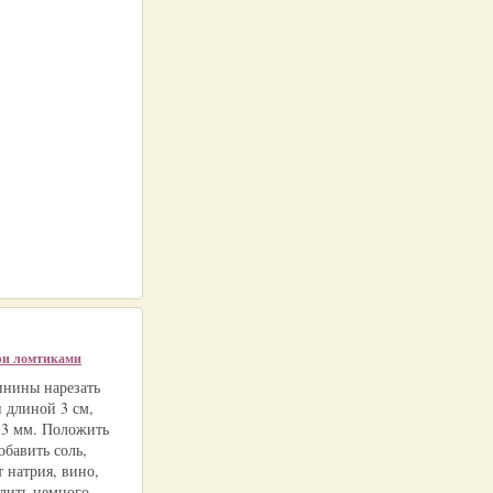
ри ломтиками
инины нарезать
 длиной 3 см,
3 мм. Положить
обавить соль,
 натрия, вино,
влить немного