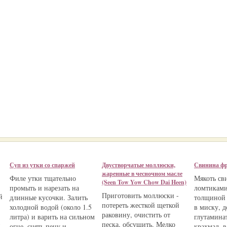
Суп из утки со спаржей
Двустворчатые моллюски,
Свинина ф
жаренные в чесночном масле
Филе утки тщательно
Мякоть св
(Seen Tow Yow Chow Dai Heen)
промыть и нарезать на
ломтиками
Приготовить моллюски -
й
длинные кусочки. Залить
толщиной 
потереть жесткой щеткой
холодной водой (около 1.5
в миску, д
раковину, очистить от
литра) и варить на сильном
глутаминат
песка, обсушить. Мелко
и
огне, снять пену и
крахмал, 