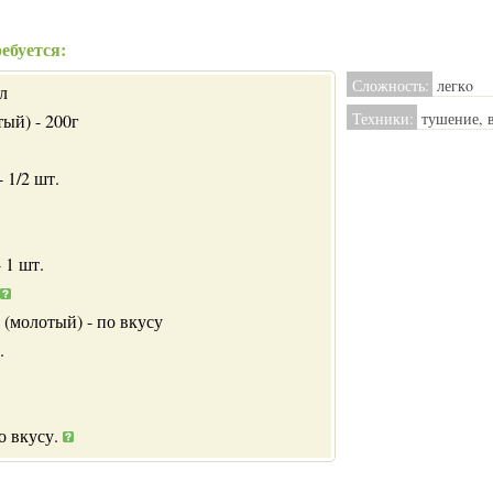
ебуется:
Сложность:
легкo
л
Техники:
тушение, 
ый) - 200г
- 1/2 шт.
 1 шт.
 (молотый) - по вкусу
.
по вкусу.