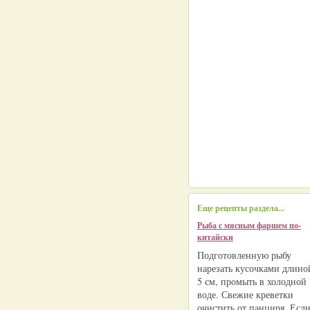
Еще рецепты раздела...
Рыба с мясным фаршем по-
китайски
Подготовленную рыбу
нарезать кусочками длино
5 см, промыть в холодной
воде. Свежие креветки
очистить от панциря. Есл