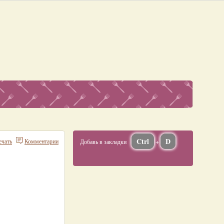
Ctrl
D
ечать
Комментарии
Добавь в закладки
+