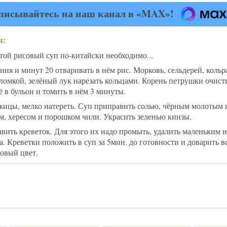
писывайтесь на наш канал в «MAX»!
я:
той рисовый суп по-китайски необходимо...
ния и минут 20 отваривать в нём рис. Морковь, сельдерей, кольр
ломкой, зелёный лук нарезать кольцами. Корень петрушки очист
 в бульон и томить в нём 3 минуты.
жицы, мелко натереть. Суп приправить солью, чёрным молотым 
м, хересом и порошком чили. Украсить зеленью кинзы.
авить креветок. Для этого их надо промыть, удалить маленьким
 Креветки положить в суп за 5мин. до готовности и доварить вс
зовый цвет.