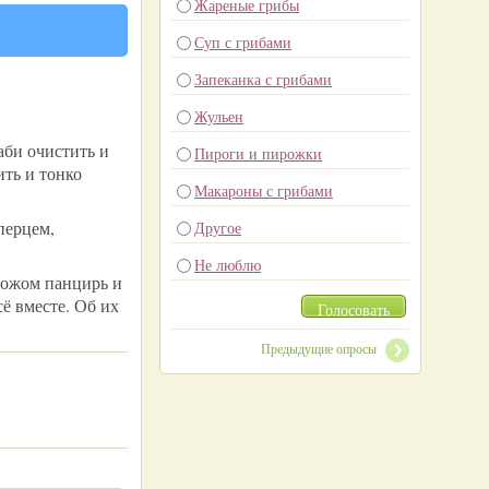
Жареные грибы
Суп с грибами
Запеканка с грибами
Жульен
аби очистить и
Пироги и пирожки
ить и тонко
Макароны с грибами
перцем,
Другое
Не люблю
 ножом панцирь и
ё вместе. Об их
Голосовать
Предыдущие опросы