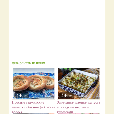
фото-рецепты по шагам
5 фото
5 фото
Простые таджикские
Запеченная цветная капуста
лепешки оби нон («Хлеб на
со сладким перцем и
воде»)
каперсами