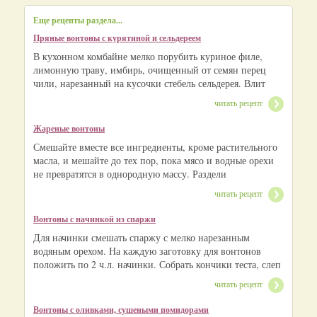
Еще рецепты раздела...
Пряные вонтоны с курятиной и сельдереем
В кухонном комбайне мелко порубить куриное филе,
лимонную траву, имбирь, очищенный от семян перец
чили, нарезанный на кусочки стебель сельдерея. Влит
читать рецепт
Жареные вонтоны
Смешайте вместе все ингредиенты, кроме растительного
масла, и мешайте до тех пор, пока мясо и водные орехи
не превратятся в однородную массу. Раздели
читать рецепт
Вонтоны с начинкой из спаржи
Для начинки смешать спаржу с мелко нарезанным
водяным орехом. На каждую заготовку для вонтонов
положить по 2 ч.л. начинки. Собрать кончики теста, слеп
читать рецепт
Вонтоны с оливками, сушеными помидорами