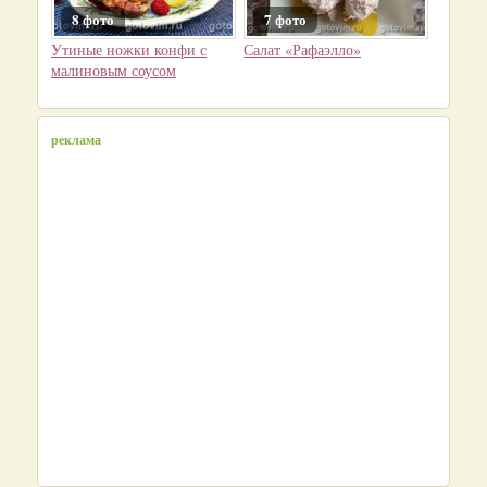
8 фото
7 фото
Утиные ножки конфи с
Салат «Рафаэлло»
малиновым соусом
реклама