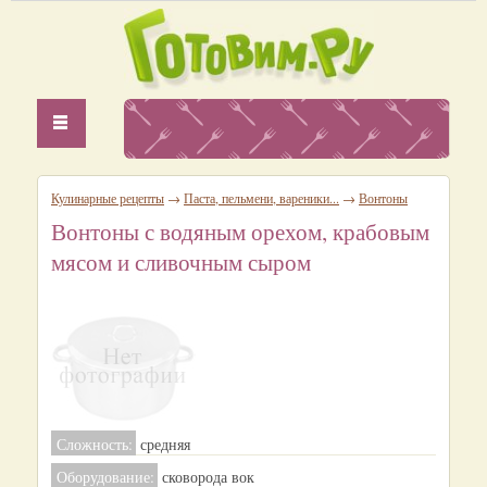
Кулинарные рецепты
→
Паста, пельмени, вареники...
→
Вонтоны
Вонтоны с водяным орехом, крабовым
мясом и сливочным сыром
Сложность:
средняя
Оборудование:
сковорода вок