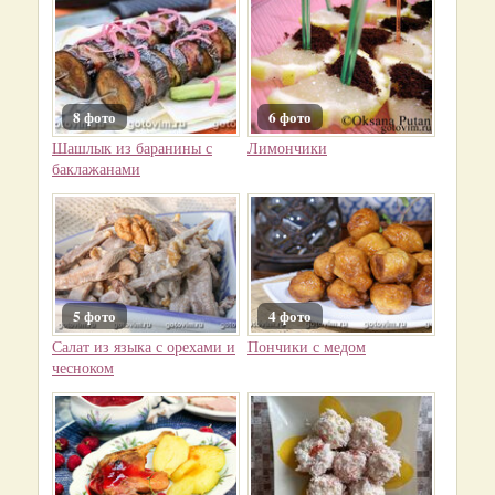
8 фото
6 фото
Шашлык из баранины с
Лимончики
баклажанами
5 фото
4 фото
Салат из языка с орехами и
Пончики с медом
чесноком