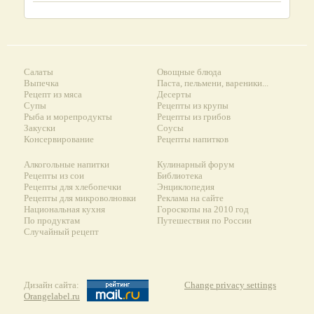
Салаты
Овощные блюда
Выпечка
Паста, пельмени, вареники...
Рецепт из мяса
Десерты
Супы
Рецепты из крупы
Рыба и морепродукты
Рецепты из грибов
Закуски
Соусы
Консервирование
Рецепты напитков
Алкогольные напитки
Кулинарный форум
Рецепты из сои
Библиотека
Рецепты для хлебопечки
Энциклопедия
Рецепты для микроволновки
Реклама на сайте
Национальная кухня
Гороскопы на 2010 год
По продуктам
Путешествия по России
Случайный рецепт
Дизайн сайта:
Change privacy settings
Orangelabel.ru