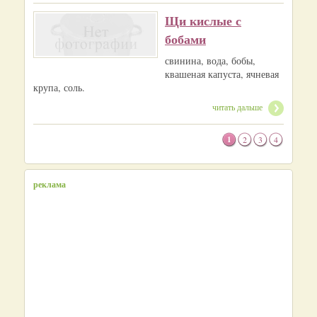
Щи кислые с
бобами
свинина, вода, бобы,
квашеная капуста, ячневая
крупа, соль.
читать дальше
1
2
3
4
реклама