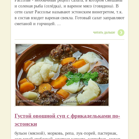
и соленая рыба (селёдка), и вареное мясо (говядина). В
сети салат Рассолье называют эстонским винегретом, т.к.
в состав входит вареная свекла. Готовый салат заправляют
сметаной и горчицей. ...
читать дальше
Густой овощной суп с фрикадельками по-
эстонски
бульон (мясной), морковь, репа, лук-порей, пастернак,
сельдерей стеблевой, цветная капуста, картофель, укроп