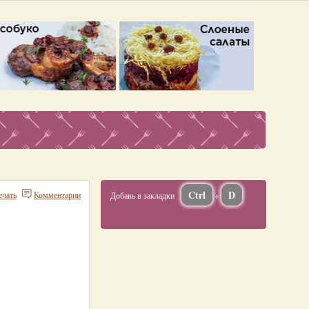
Ctrl
D
ечать
Комментарии
Добавь в закладки
+