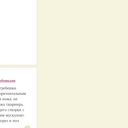
ребешками
 гребешки
оризонтальным
 ножа, не
яжа (шарнира,
его створки с
им мускулом).
азрез и пол