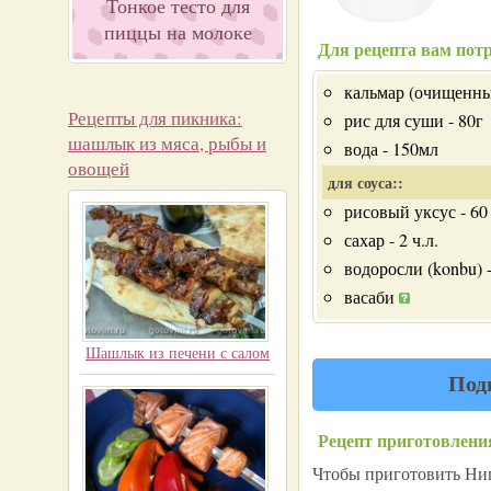
Тонкое тесто для
пиццы на молоке
Для рецепта вам потр
кальмар (очищенны
Рецепты для пикника:
рис для суши - 80г
шашлык из мяса, рыбы и
вода - 150мл
овощей
для соуса::
рисовый уксус - 60
сахар - 2 ч.л.
водоросли (konbu) -
васаби
Шашлык из печени с салом
Под
Рецепт приготовлени
Чтобы приготовить Ниги