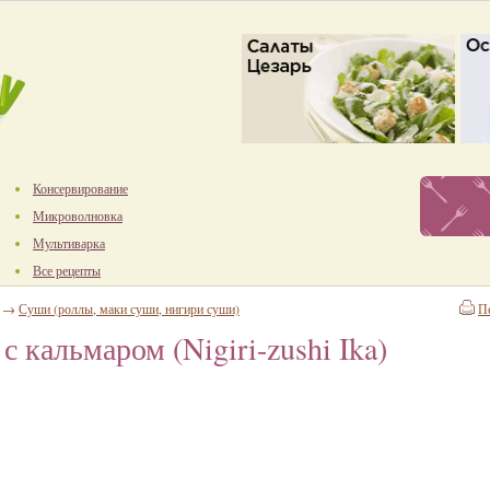
Консервирование
Микроволновка
Мультиварка
Все рецепты
→
Суши (роллы, маки суши, нигири суши)
П
 кальмаром (Nigiri-zushi Ika)