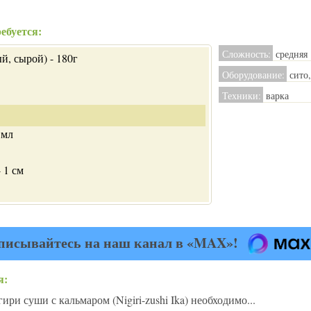
ебуется:
Сложность:
средняя
й, сырой) - 180г
Оборудование:
сито,
Техники:
варка
 мл
 1 см
писывайтесь на наш канал в «MAX»!
я:
ри суши с кальмаром (Nigiri-zushi Ika) необходимо...