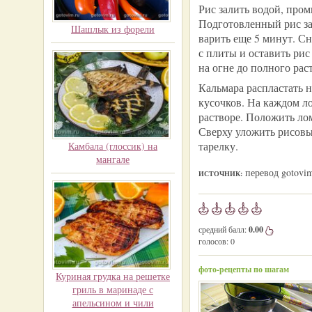
Рис залить водой, пром
Подготовленный рис за
Шашлык из форели
варить еще 5 минут. С
с плиты и оставить рис
на огне до полного рас
Кальмара распластать н
кусочков. На каждом л
растворе. Положить лом
Сверху уложить рисовы
тарелку.
Камбала (глоссик) на
мангале
перевод gotovim
ИСТОЧНИК:
средний балл:
0.00
голосов:
0
фото-рецепты по шагам
Куриная грудка на решетке
гриль в маринаде с
апельсином и чили