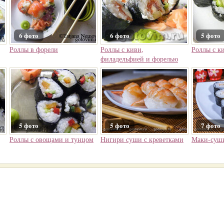
6 фото
6 фото
5 фото
Роллы в форели
Роллы с киви,
Роллы с к
филадельфией и форелью
5 фото
5 фото
7 фото
Роллы с овощами и тунцом
Нигири суши с креветками
Маки-суши 