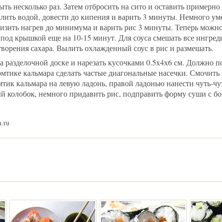
ыть несколько раз. Затем отбросить на сито и оставить примерно
лить водой, довести до кипения и варить 3 минуты. Немного ум
низить нагрев до минимума и варить рис 3 минуты. Теперь можн
 под крышкой еще на 10-15 минут. Для соуса смешать все ингред
творения сахара. Вылить охлажденный соус в рис и размешать.
а разделочной доске и нарезать кусочками 0.5х4х6 см. Должно п
омтике кальмара сделать частые диагональные насечки. Смочить
тик кальмара на левую ладонь, правой ладонью нанести чуть-чу
й колобок, немного придавить рис, подправить форму суши с бо
.ru