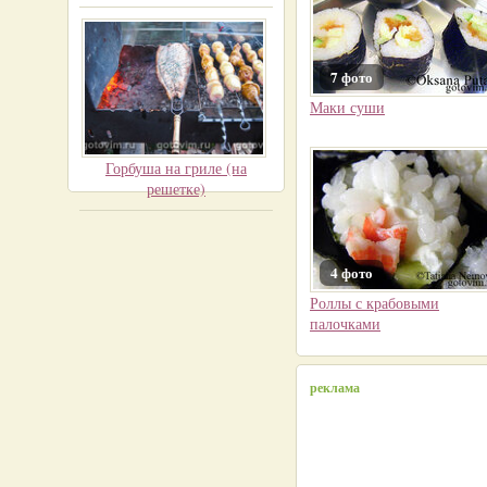
7 фото
Маки суши
Горбуша на гриле (на
решетке)
4 фото
Роллы с крабовыми
палочками
реклама