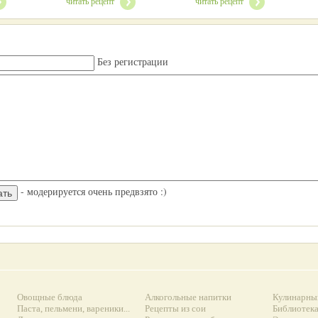
читать рецепт
читать рецепт
Без регистрации
- модерируется очень предвзято :)
Овощные блюда
Алкогольные напитки
Кулинарны
Паста, пельмени, вареники...
Рецепты из сои
Библиотек