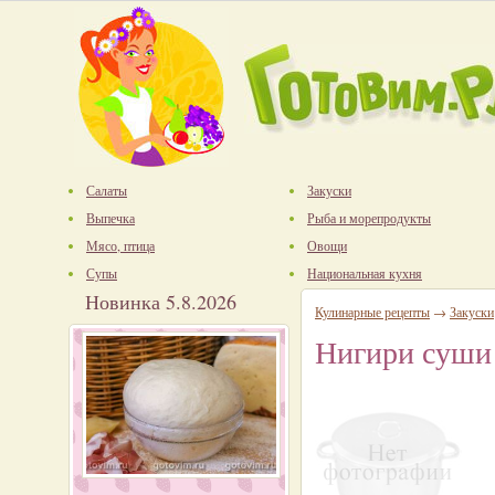
Салаты
Закуски
Выпечка
Рыба и морепродукты
Мясо, птица
Овощи
Супы
Национальная кухня
Новинка 5.8.2026
Кулинарные рецепты
→
Закуски
Нигири суши с