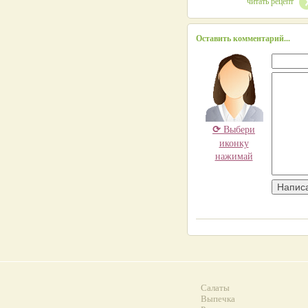
читать рецепт
Оставить комментарий...
⟳
Выбери
иконку
нажимай
Салаты
Выпечка