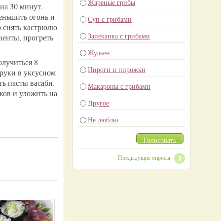
Жареные грибы
 на 30 минут.
еньшить огонь и
Суп с грибами
о снять кастрюлю
Запеканка с грибами
иенты, прогреть
Жульен
олучиться 8
Пироги и пирожки
 руки в уксусном
ть пасты васаби.
Макароны с грибами
ков и уложить на
Другое
Не люблю
Голосовать
Предыдущие опросы