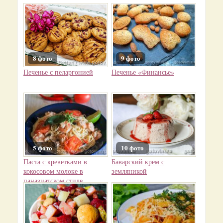
8 фото
9 фото
Печенье с пеларгонией
Печенье «Финансье»
5 фото
10 фото
Паста с креветками в
Баварский крем с
кокосовом молоке в
земляникой
паназиатском стиле