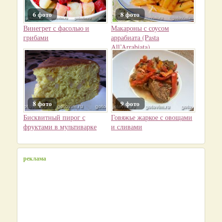
6 фото
8 фото
Винегрет с фасолью и
Макароны с соусом
грибами
аррабиата (Pasta
All’Arrabiata)
8 фото
9 фото
Бисквитный пирог с
Говяжье жаркое с овощами
фруктами в мультиварке
и сливами
реклама