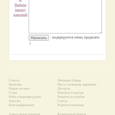
Выбери
иконку
нажимай
- модерируется очень предвзято
:)
Салаты
Овощные блюда
Выпечка
Паста, пельмени, вареники...
Рецепт из мяса
Десерты
Супы
Рецепты из крупы
Рыба и морепродукты
Рецепты из грибов
Закуски
Соусы
Консервирование
Рецепты напитков
Алкогольные напитки
Кулинарный форум