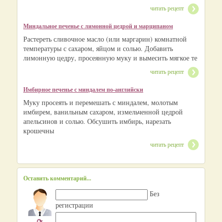
читать рецепт
Миндальное печенье с лимонной цедрой и марципаном
Растереть сливочное масло (или маргарин) комнатной
температуры с сахаром, яйцом и солью. Добавить
лимонную цедру, просеянную муку и вымесить мягкое те
читать рецепт
Имбирное печенье с миндалем по-английски
Муку просеять и перемешать с миндалем, молотым
имбирем, ванильным сахаром, измельченной цедрой
апельсинов и солью. Обсушить имбирь, нарезать
крошечны
читать рецепт
Оставить комментарий...
Без
регистрации
⟳