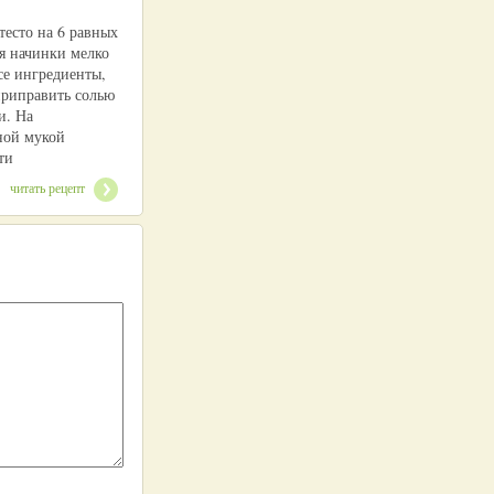
тесто на 6 равных
ля начинки мелко
се ингредиенты,
приправить солью
и. На
ной мукой
ти
читать рецепт