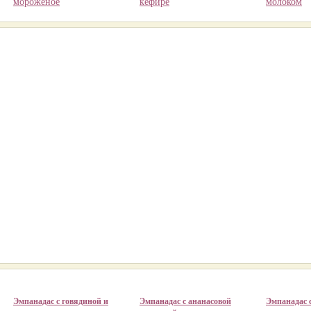
мороженое
кефире
молоком
Эмпанадас с говядиной и
Эмпанадас с ананасовой
Эмпанадас 