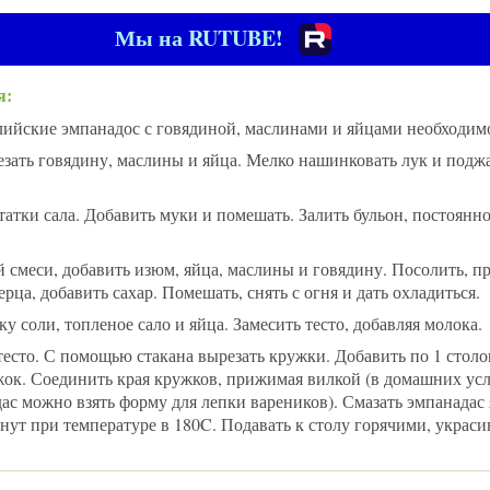
Мы на RUTUBE!
я:
ийские эмпанадос с говядиной, маслинами и яйцами необходимо
зать говядину, маслины и яйца. Мелко нашинковать лук и поджа
татки сала. Добавить муки и помешать. Залить бульон, постоянн
 смеси, добавить изюм, яйца, маслины и говядину. Посолить, п
рца, добавить сахар. Помешать, снять с огня и дать охладиться.
у соли, топленое сало и яйца. Замесить тесто, добавляя молока.
 тесто. С помощью стакана вырезать кружки. Добавить по 1 стол
ок. Соединить края кружков, прижимая вилкой (в домашних усл
ас можно взять форму для лепки вареников). Смазать эмпанада
нут при температуре в 180C. Подавать к столу горячими, украси