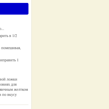
...
рить в 1/2
о помешивая,
риправить 1
овой ложки
овиях для
с яичным желтком
в по вкусу