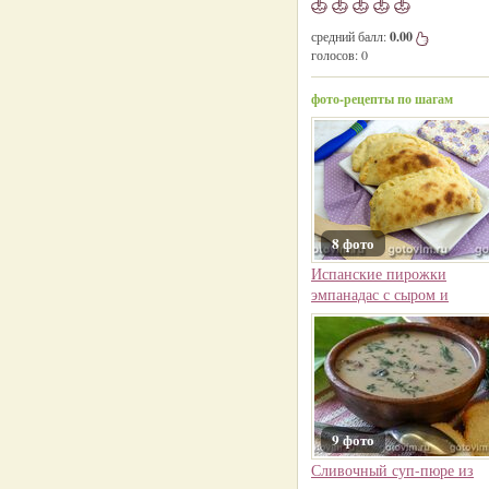
средний балл:
0.00
голосов:
0
фото-рецепты по шагам
8 фото
Испанские пирожки
эмпанадас с сыром и
вялеными помидорами
9 фото
Сливочный суп-пюре из