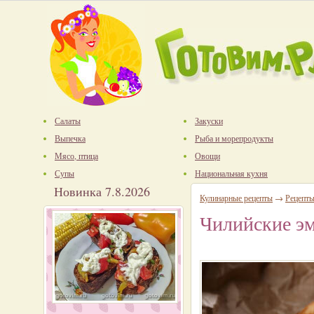
Салаты
Закуски
Выпечка
Рыба и морепродукты
Мясо, птица
Овощи
Супы
Национальная кухня
Новинка 7.8.2026
Кулинарные рецепты
→
Рецепт
Чилийские эм