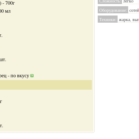
Сложность:
легкo
 - 700г
Оборудование:
соте
00 мл
Техники:
жарка, вы
т.
шт.
рец - по вкусу
г
т.