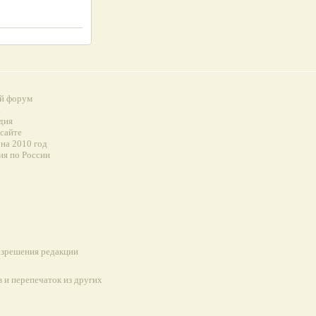
й форум
а
дия
 сайте
на 2010 год
ия по России
разрешения редакции
 и перепечаток из других