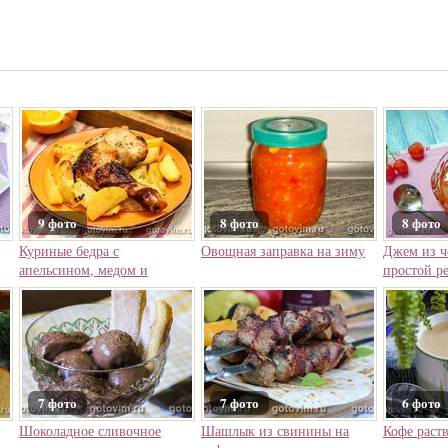
9 фото
8 фото
8 фото
Куриные бедра с
Овощная заправка на зиму
Джем из ч
апельсином, медом и
простой р
розмарином в духовке
7 фото
7 фото
6 фото
Шоколадное сливочное
Шашлык из свинины на
Кофе раст