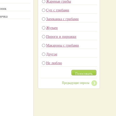
Жареные грибы
йник
Суп с грибами
печка
Запеканка с грибами
Жульен
Пироги и пирожки
Макароны с грибами
Другое
Не люблю
Голосовать
Предыдущие опросы