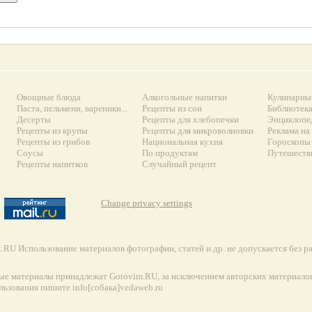
Овощные блюда
Алкогольные напитки
Кулинарны
Паста, пельмени, вареники...
Рецепты из сои
Библиотек
Десерты
Рецепты для хлебопечки
Энциклопе
Рецепты из крупы
Рецепты для микроволновки
Реклама на
Рецепты из грибов
Национальная кухня
Гороскопы 
Соусы
По продуктам
Путешеств
Рецепты напитков
Случайный рецепт
Change privacy settings
RU Использование материалов фотографии, статей и др. не допускается без 
ые материалы принадлежат Gotovim.RU, за исключением авторских материалов
льзования пишите info[собака]vedaweb.ru