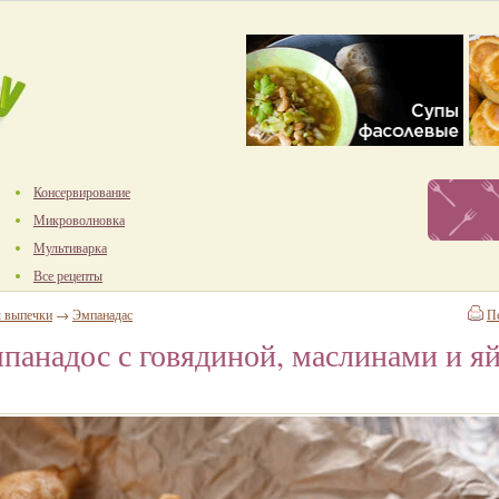
Консервирование
Микроволновка
Мультиварка
Все рецепты
ы выпечки
→
Эмпанадас
П
панадос с говядиной, маслинами и я