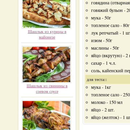
говядина (отварная)
говяжий бульон - 2
мука - 50г
топленое сало - 80г
Шашлык из курицы в
лук репчатый - 1 ш
майонезе
изюм - 50г
маслины - 50г
яйцо (вкрутую) - 2 
сахар - 1 ч.л.
соль, кайенский пе
для теста::
Шашлык из свинины в
мука - 1кг
соевом соусе
топленое сало - 250
молоко - 150 мл
яйцо - 2 шт.
яйцо (желток) - 1 ш