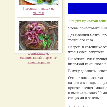
Перепела «тапака» на
мангале
Рецепт приготовлени
Чтобы приготовить Чил
Для начинки мелко наре
топленого сала.
Нагреть в сотейнике ос
чтобы смесь загустела.
Крымский лук,
маринованный в красном
Выложить лук к мучной
вине с корицей
щепоткой кайенского пе
В муку добавить шепотк
Очень тонко раскатать
начинки в каждый круж
приготовления эмпанад
и выпекать около 30 ми
специями и зеленью.