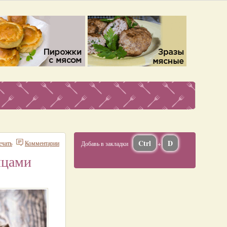
Ctrl
D
ечать
Комментарии
Добавь в закладки
+
йцами