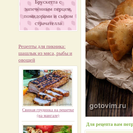
Брускетта с
запечённым перцем,
помидорами и сыром
страчателла
Рецепты для пикника:
шашлык из мяса, рыбы и
овощей
Свиная грудинка на решетке
(на мангале)
Для рецепта вам потр