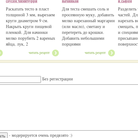
соусом чимичурри
начинкой
и сыром
Раскатать тесто в пласт
Для теста смешать соль и
Разделить 
,
толщиной 3 мм, вырезаем
просеянную муку, добавить
частей. Д
круги диаметром 9 см.
мелко нарезанный маргарин
нарезать в
Накрыть круги пищевой
(или масло), сметану и
смещать, 
пленкой. Для начинки
перетереть до крошки.
и специям
мелко порубить 2 вареных
Добавить небольшими
присыпан
яйца, лук, 2
порциями
поверхнос
читать рецепт
читать рецепт
Без регистрации
- модерируется очень предвзято :)