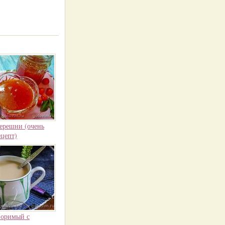
ерешни (очень
ецепт)
воримый с