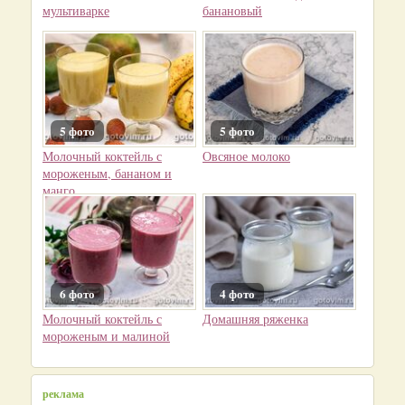
мультиварке
банановый
5 фото
5 фото
Молочный коктейль с
Овсяное молоко
мороженым, бананом и
манго
6 фото
4 фото
Молочный коктейль с
Домашняя ряженка
мороженым и малиной
реклама