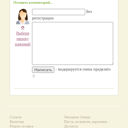
Оставить комментарий...
Без
регистрации
⟳
Выбери
иконку
нажимай
- модерируется очень предвзято
:)
Салаты
Овощные блюда
Выпечка
Паста, пельмени, вареники...
Рецепт из мяса
Десерты