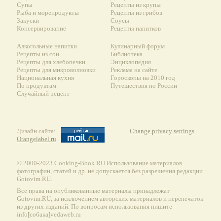
Супы
Рецепты из крупы
Рыба и морепродукты
Рецепты из грибов
Закуски
Соусы
Консервирование
Рецепты напитков
Алкогольные напитки
Кулинарный форум
Рецепты из сои
Библиотека
Рецепты для хлебопечки
Энциклопедия
Рецепты для микроволновки
Реклама на сайте
Национальная кухня
Гороскопы на 2010 год
По продуктам
Путешествия по России
Случайный рецепт
Дизайн сайта:
Change privacy settings
Orangelabel.ru
© 2000-2023 Сooking-Book.RU Использование материалов
фотографии, статей и др. не допускается без разрешения редакции
Gotovim.RU.
Все права на опубликованные материалы принадлежат
Gotovim.RU, за исключением авторских материалов и перепечаток
из других изданий. По вопросам использования пишите
info[собака]vedaweb.ru