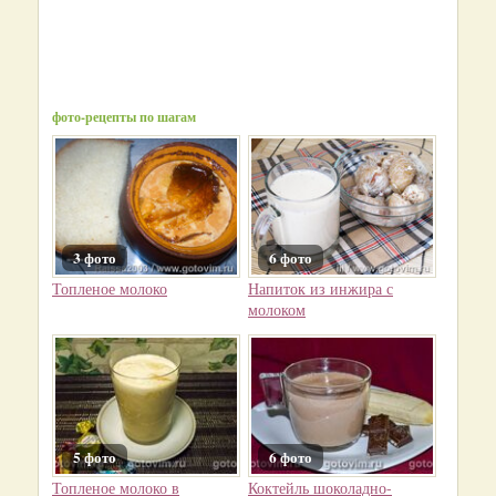
фото-рецепты по шагам
3 фото
6 фото
Топленое молоко
Напиток из инжира с
молоком
5 фото
6 фото
Топленое молоко в
Коктейль шоколадно-